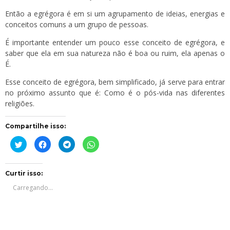
Então a egrégora é em si um agrupamento de ideias, energias e
conceitos comuns a um grupo de pessoas.
É importante entender um pouco esse conceito de egrégora, e
saber que ela em sua natureza não é boa ou ruim, ela apenas o
É.
Esse conceito de egrégora, bem simplificado, já serve para entrar
no próximo assunto que é: Como é o pós-vida nas diferentes
religiões.
Compartilhe isso:
Clique
Clique
Clique
Clique
para
para
para
para
compartilhar
compartilhar
compartilhar
compartilhar
no
no
no
no
Twitter(abre
Facebook(abre
Telegram(abre
WhatsApp(abre
em
em
em
em
Curtir isso:
nova
nova
nova
nova
janela)
janela)
janela)
janela)
Carregando...