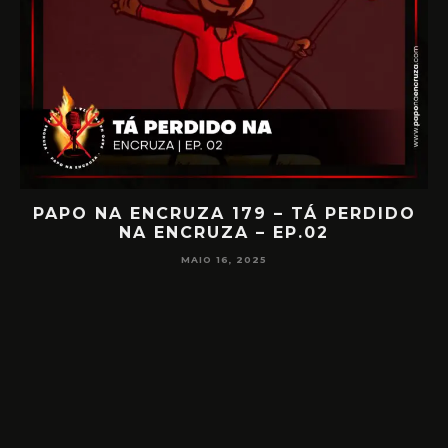
IA
PAPO NA ENCRUZA 179 – TÁ PERDIDO
NA ENCRUZA – EP.02
F
MAIO 16, 2025