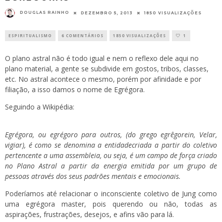
DOUGLAS RAINHO
DEZEMBRO 5, 2013
1850 VISUALIZAÇÕES
ESPIRITUALISMO
6 COMENTÁRIOS
1850 VISUALIZAÇÕES
1
O plano astral não é todo igual e nem o reflexo dele aqui no
plano material, a gente se subdivide em gostos, tribos, classes,
etc. No astral acontece o mesmo, porém por afinidade e por
filiação, a isso damos o nome de Egrégora.
Seguindo a Wikipédia:
Egrégora, ou egrégoro para outros, (do
grego
egrêgorein, Velar,
vigiar), é como se denomina a entidadecriada a partir do coletivo
pertencente a uma assembleia, ou seja, é um campo de força criado
no Plano Astral a partir da energia emitida por um grupo de
pessoas através dos seus padrões mentais e emocionais.
Poderíamos até relacionar o inconsciente coletivo de Jung como
uma egrégora master, pois querendo ou não, todas as
aspirações, frustrações, desejos, e afins vão para lá.