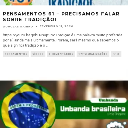
PENSAMENTOS 61 – PRECISAMOS FALAR
SOBRE TRADIÇÃO!
FEVEREIRO 11, 2020
DOUGLAS RAINHO
https://youtu.be/jehFNhXpSNc Tradição é uma palavra muito proferida
por aí, ainda mais ultimamente. Porém, será mesmo que sabemos o
que significa tradição e o
...
PENSAMENTOS
VÍDEOS
0 COMENTÁRIOS
177 VISUALIZAÇÕES
3