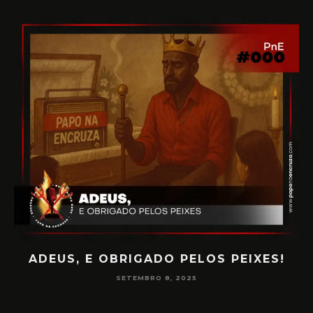
ADEUS, E OBRIGADO PELOS PEIXES!
P
SETEMBRO 8, 2025