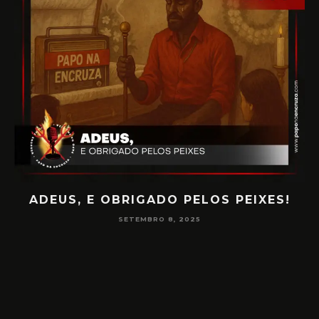
ADEUS, E OBRIGADO PELOS PEIXES!
P
SETEMBRO 8, 2025