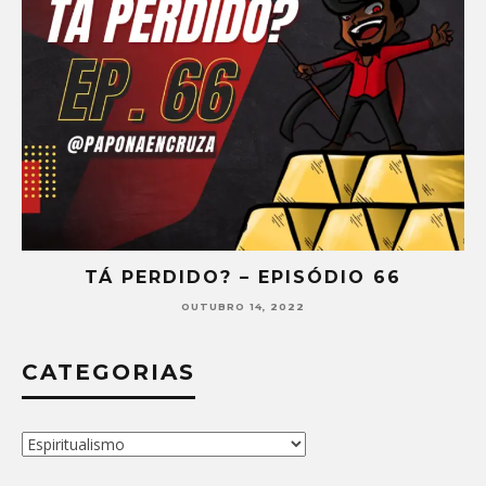
Á PERDIDO? – EPISÓDIO 66
TÁ P
OUTUBRO 14, 2022
CATEGORIAS
Categorias