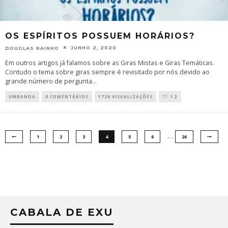
OS ESPÍRITOS POSSUEM HORÁRIOS?
JUNHO 2, 2020
DOUGLAS RAINHO
Em outros artigos já falamos sobre as Giras Mistas e Giras Temáticas.
Contudo o tema sobre giras sempre é revisitado por nós devido ao
grande número de pergunta
...
UMBANDA
0 COMENTÁRIOS
1726 VISUALIZAÇÕES
12
…
1
2
3
4
5
6
26
CABALA DE EXU