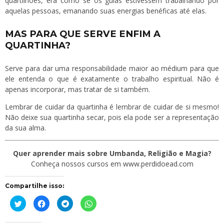
quartilhões, era como se os guias estivessem trabalhando por
aquelas pessoas, emanando suas energias benéficas até elas.
MAS PARA QUE SERVE ENFIM A
QUARTINHA?
Serve para dar uma responsabilidade maior ao médium para que
ele entenda o que é exatamente o trabalho espiritual. Não é
apenas incorporar, mas tratar de si também.
Lembrar de cuidar da quartinha é lembrar de cuidar de si mesmo!
Não deixe sua quartinha secar, pois ela pode ser a representação
da sua alma.
Quer aprender mais sobre Umbanda, Religião e Magia?
Conheça nossos cursos em www.perdidoead.com
Compartilhe isso:
Clique
Clique
Clique
Clique
para
para
para
para
compartilhar
compartilhar
compartilhar
compartilhar
no
no
no
no