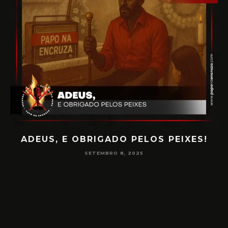
ADEUS, E OBRIGADO PELOS PEIXES!
P
SETEMBRO 8, 2025