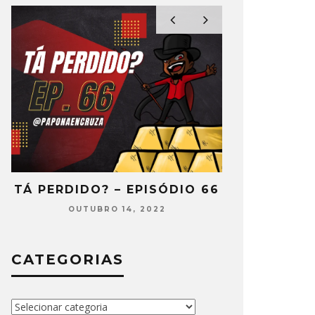
2
TÁ PERDIDO? – EPISÓDIO 66
TÁ PERDIDO
OUTUBRO 14, 2022
SETEMB
CATEGORIAS
Categorias