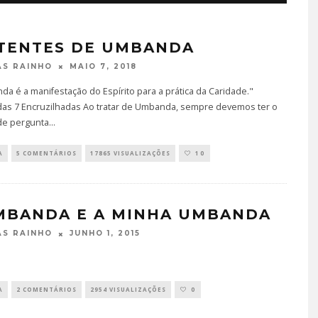
TENTES DE UMBANDA
MAIO 7, 2018
S RAINHO
a é a manifestação do Espírito para a prática da Caridade."
das 7 Encruzilhadas Ao tratar de Umbanda, sempre devemos ter o
de pergunta
...
A
5 COMENTÁRIOS
17865 VISUALIZAÇÕES
10
MBANDA E A MINHA UMBANDA
JUNHO 1, 2015
S RAINHO
A
2 COMENTÁRIOS
2954 VISUALIZAÇÕES
0