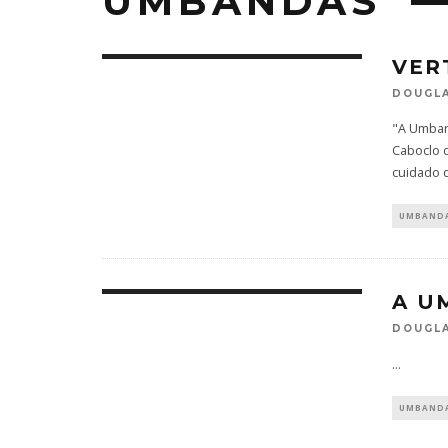
UMBANDAS
VER
DOUGLA
"A Umband
Caboclo 
cuidado 
UMBAND
A U
DOUGLA
...
UMBAND