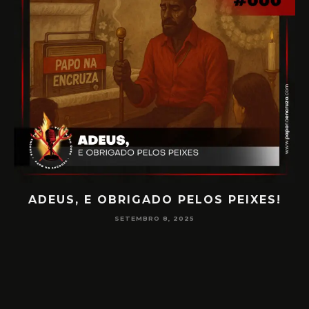
ADEUS, E OBRIGADO PELOS PEIXES!
P
SETEMBRO 8, 2025