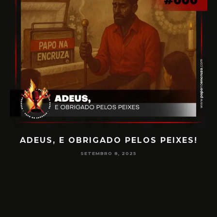
ADEUS, E OBRIGADO PELOS PEIXES!
P
SETEMBRO 8, 2025