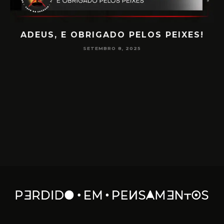
ADEUS, E OBRIGADO PELOS PEIXES!
P
SETEMBRO 8, 2025