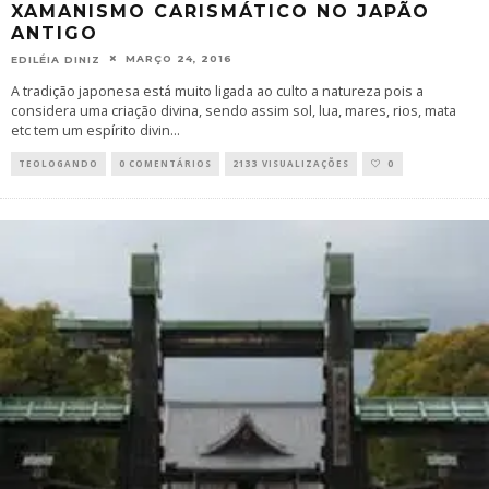
XAMANISMO CARISMÁTICO NO JAPÃO
ANTIGO
MARÇO 24, 2016
EDILÉIA DINIZ
A tradição japonesa está muito ligada ao culto a natureza pois a
considera uma criação divina, sendo assim sol, lua, mares, rios, mata
etc tem um espírito divin
...
TEOLOGANDO
0 COMENTÁRIOS
2133 VISUALIZAÇÕES
0