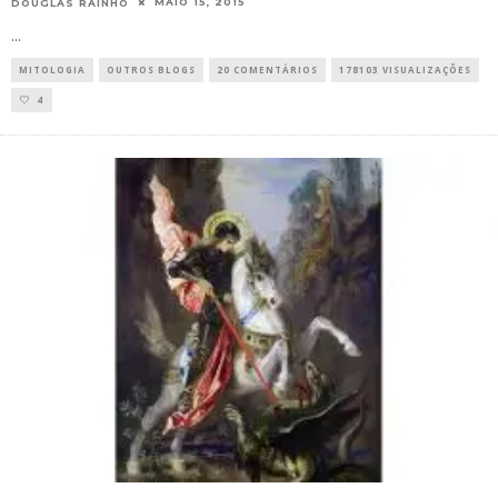
MAIO 15, 2015
DOUGLAS RAINHO
...
MITOLOGIA
OUTROS BLOGS
20 COMENTÁRIOS
178103 VISUALIZAÇÕES
4