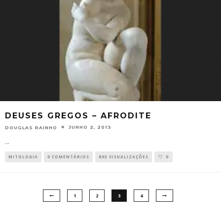
DEUSES GREGOS – AFRODITE
JUNHO 2, 2013
DOUGLAS RAINHO
...
MITOLOGIA
0 COMENTÁRIOS
893 VISUALIZAÇÕES
0
1
2
3
4