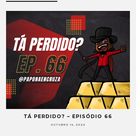
PISÓDIO 66
TÁ PERDIDO? – EPIS
2022
SETEMBRO 30, 2022