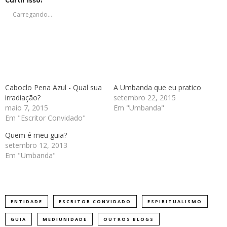
em
em
em
em
Curtir isso:
nova
nova
nova
nova
janela)
janela)
janela)
janela)
Carregando...
Caboclo Pena Azul - Qual sua
A Umbanda que eu pratico
irradiação?
setembro 22, 2015
maio 7, 2015
Em "Umbanda"
Em "Escritor Convidado"
Quem é meu guia?
setembro 12, 2013
Em "Umbanda"
ENTIDADE
ESCRITOR CONVIDADO
ESPIRITUALISMO
GUIA
MEDIUNIDADE
OUTROS BLOGS