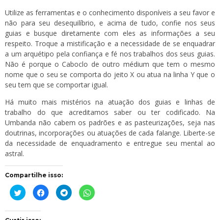
Utilize as ferramentas e o conhecimento disponíveis a seu favor e
não para seu desequilíbrio, e acima de tudo, confie nos seus
guias e busque diretamente com eles as informações a seu
respeito. Troque a mistificação e a necessidade de se enquadrar
a um arquétipo pela confiança e fé nos trabalhos dos seus guias.
Não é porque o Caboclo de outro médium que tem o mesmo
nome que o seu se comporta do jeito X ou atua na linha Y que o
seu tem que se comportar igual.
Há muito mais mistérios na atuação dos guias e linhas de
trabalho do que acreditamos saber ou ter codificado. Na
Umbanda não cabem os padrões e as pasteurizações, seja nas
doutrinas, incorporações ou atuações de cada falange. Liberte-se
da necessidade de enquadramento e entregue seu mental ao
astral.
Compartilhe isso:
Clique
Clique
Clique
Clique
para
para
para
para
compartilhar
compartilhar
compartilhar
compartilhar
no
no
no
no
Twitter(abre
Facebook(abre
Telegram(abre
WhatsApp(abre