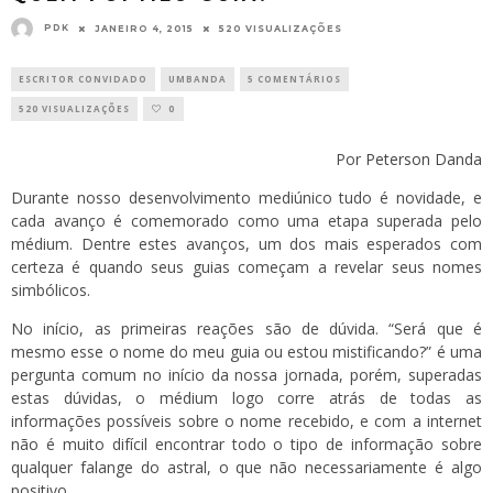
PDK
JANEIRO 4, 2015
520 VISUALIZAÇÕES
ESCRITOR CONVIDADO
UMBANDA
5 COMENTÁRIOS
520 VISUALIZAÇÕES
0
Por
Peterson Danda
Durante nosso desenvolvimento mediúnico tudo é novidade, e
cada avanço é comemorado como uma etapa superada pelo
médium. Dentre estes avanços, um dos mais esperados com
certeza é quando seus guias começam a revelar seus nomes
simbólicos.
No início, as primeiras reações são de dúvida. “Será que é
mesmo esse o nome do meu guia ou estou mistificando?” é uma
pergunta comum no início da nossa jornada, porém, superadas
estas dúvidas, o médium logo corre atrás de todas as
informações possíveis sobre o nome recebido, e com a internet
não é muito difícil encontrar todo o tipo de informação sobre
qualquer falange do astral, o que não necessariamente é algo
positivo.