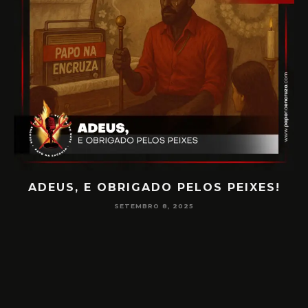
ADEUS, E OBRIGADO PELOS PEIXES!
P
SETEMBRO 8, 2025