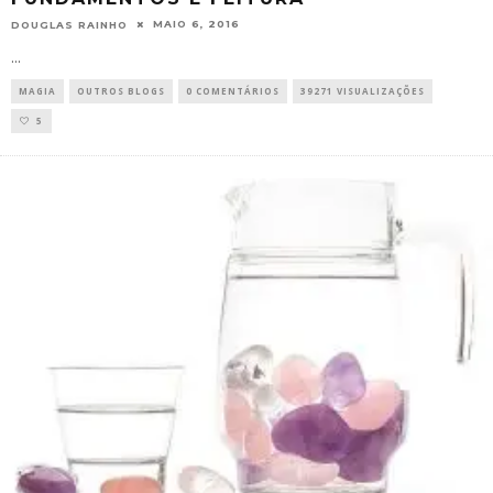
MAIO 6, 2016
DOUGLAS RAINHO
...
MAGIA
OUTROS BLOGS
0 COMENTÁRIOS
39271 VISUALIZAÇÕES
5