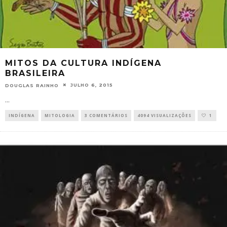
MITOS DA CULTURA INDÍGENA
BRASILEIRA
JULHO 6, 2015
DOUGLAS RAINHO
...
INDÍGENA
MITOLOGIA
3 COMENTÁRIOS
4094 VISUALIZAÇÕES
1