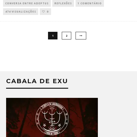
CONVERSA ENTRE ADEPTUS
REFLEXÕES
1 COMENTÁRIO
474 VISUALIZAÇÕES
0
1
2
CABALA DE EXU