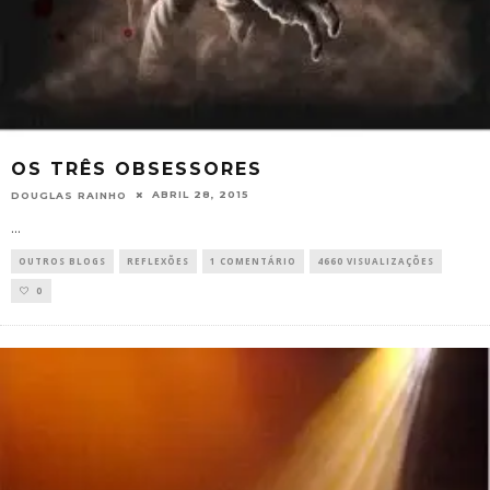
OS TRÊS OBSESSORES
ABRIL 28, 2015
DOUGLAS RAINHO
...
OUTROS BLOGS
REFLEXÕES
1 COMENTÁRIO
4660 VISUALIZAÇÕES
0