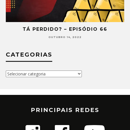
ISÓDIO 66
TÁ PERDIDO? – EPISÓD
22
SETEMBRO 30, 2022
CATEGORIAS
Categorias
PRINCIPAIS REDES