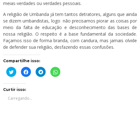
meias-verdades ou verdades pessoais.
A religião de Umbanda já tem tantos detratores, alguns que ainda
se dizem umbandistas, logo não precisamos piorar as coisas por
meio da falta de educação e desconhecimento das bases de
nossa religião. O respeito é a base fundamental da sociedade.
Façamos isso de forma branda, com candura, mas jamais olvide
de defender sua religião, desfazendo essas confusões.
Compartilhe isso:
Clique
Clique
Clique
Clique
para
para
para
para
compartilhar
compartilhar
compartilhar
compartilhar
no
no
no
no
Twitter(abre
Facebook(abre
Telegram(abre
WhatsApp(abre
em
em
em
em
Curtir isso:
nova
nova
nova
nova
janela)
janela)
janela)
janela)
Carregando...