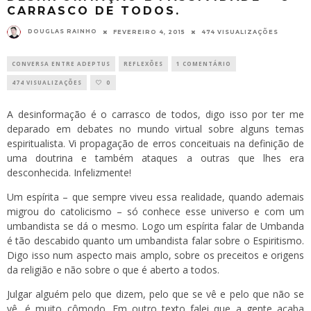
CARRASCO DE TODOS.
DOUGLAS RAINHO
FEVEREIRO 4, 2015
474 VISUALIZAÇÕES
CONVERSA ENTRE ADEPTUS
REFLEXÕES
1 COMENTÁRIO
474 VISUALIZAÇÕES
0
A desinformação é o carrasco de todos, digo isso por ter me
deparado em debates no mundo virtual sobre alguns temas
espiritualista. Vi propagação de erros conceituais na definição de
uma doutrina e também ataques a outras que lhes era
desconhecida. Infelizmente!
Um espírita – que sempre viveu essa realidade, quando ademais
migrou do catolicismo – só conhece esse universo e com um
umbandista se dá o mesmo. Logo um espírita falar de Umbanda
é tão descabido quanto um umbandista falar sobre o Espiritismo.
Digo isso num aspecto mais amplo, sobre os preceitos e origens
da religião e não sobre o que é aberto a todos.
Julgar alguém pelo que dizem, pelo que se vê e pelo que não se
vê, é muito cômodo. Em outro texto falei que a gente acaba