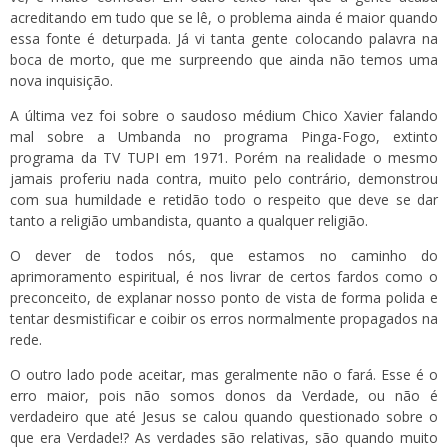
acreditando em tudo que se lê, o problema ainda é maior quando
essa fonte é deturpada. Já vi tanta gente colocando palavra na
boca de morto, que me surpreendo que ainda não temos uma
nova inquisição.
A última vez foi sobre o saudoso médium Chico Xavier falando
mal sobre a Umbanda no programa Pinga-Fogo, extinto
programa da TV TUPI em 1971. Porém na realidade o mesmo
jamais proferiu nada contra, muito pelo contrário, demonstrou
com sua humildade e retidão todo o respeito que deve se dar
tanto a religião umbandista, quanto a qualquer religião.
O dever de todos nós, que estamos no caminho do
aprimoramento espiritual, é nos livrar de certos fardos como o
preconceito, de explanar nosso ponto de vista de forma polida e
tentar desmistificar e coibir os erros normalmente propagados na
rede.
O outro lado pode aceitar, mas geralmente não o fará. Esse é o
erro maior, pois não somos donos da Verdade, ou não é
verdadeiro que até Jesus se calou quando questionado sobre o
que era Verdade!? As verdades são relativas, são quando muito