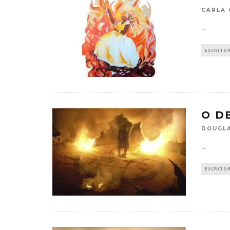
CARLA 
...
ESCRITO
O D
DOUGLA
...
ESCRITO