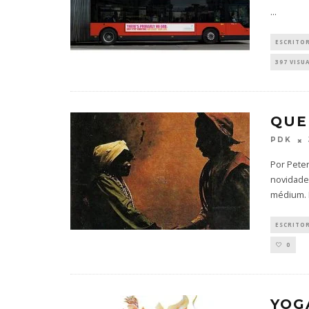
...
ESCRITO
397 VISU
QUE
PDK
Por Pete
novidade
médium. 
ESCRITO
0
YOG