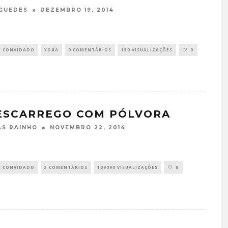
DEZEMBRO 19, 2014
GUEDES
R CONVIDADO
YOGA
0 COMENTÁRIOS
150 VISUALIZAÇÕES
0
ESCARREGO COM PÓLVORA
TÁ PERDIDO? – EPISÓDIO 6
NOVEMBRO 22, 2014
S RAINHO
JUNHO 25, 2022
R CONVIDADO
3 COMENTÁRIOS
109090 VISUALIZAÇÕES
8