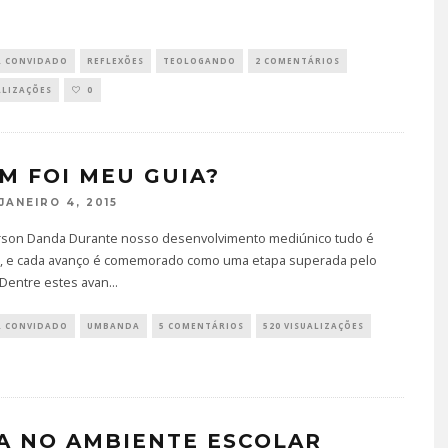
R CONVIDADO
REFLEXÕES
TEOLOGANDO
2 COMENTÁRIOS
ALIZAÇÕES
0
M FOI MEU GUIA?
JANEIRO 4, 2015
rson Danda Durante nosso desenvolvimento mediúnico tudo é
, e cada avanço é comemorado como uma etapa superada pelo
Dentre estes avan
...
R CONVIDADO
UMBANDA
5 COMENTÁRIOS
520 VISUALIZAÇÕES
A NO AMBIENTE ESCOLAR