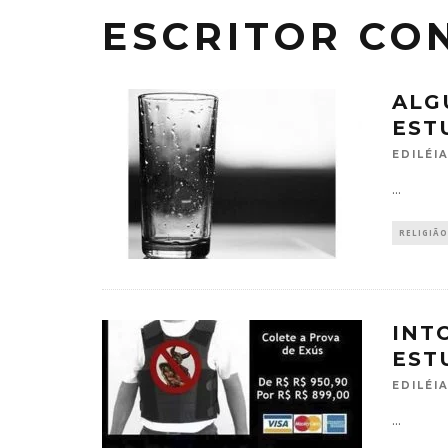
ESCRITOR CO
ALG
EST
EDILÉIA
...
RELIGIÃO
INT
EST
EDILÉIA
...