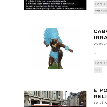
ESCRITO
UMBAND
CAB
IRR
DOUGLA
...
ESCRITO
2
E P
REL
EDILÉIA