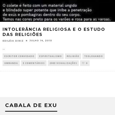
INTOLERÂNCIA RELIGIOSA E O ESTUDO
DAS RELIGIÕES
JULHO 14, 2015
EDILÉIA DINIZ
...
ESCRITOR CONVIDADO
ESPIRITUALISMO
RELIGIÃO
TEOLOGANDO
UMBANDA
3 COMENTÁRIOS
2903 VISUALIZAÇÕES
0
CABALA DE EXU