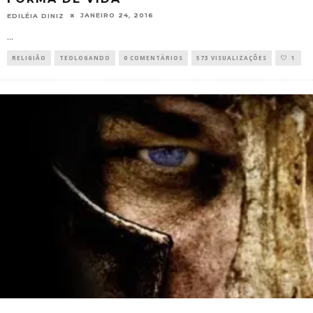
JANEIRO 24, 2016
EDILÉIA DINIZ
...
RELIGIÃO
TEOLOGANDO
0 COMENTÁRIOS
573 VISUALIZAÇÕES
1