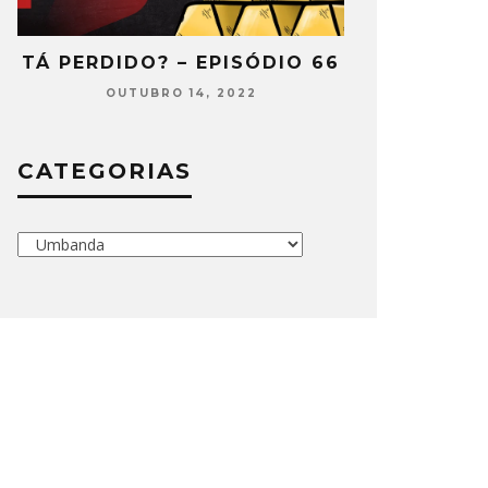
2
TÁ PERDIDO? – EPISÓDIO 66
TÁ PERDIDO
OUTUBRO 14, 2022
SETEMB
CATEGORIAS
Categorias