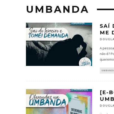
UMBANDA
SAÍ
ME 
DOUGLA
A pessoa 
não é? P
queremos
UMBAND
[E-
UM
DOUGLA