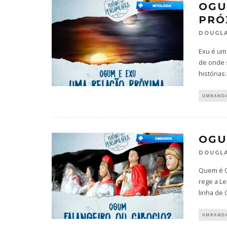
OGU
PRÓ
DOUGLA
Exu é um
de onde 
histórias
UMBAND
OGU
DOUGLA
Quem é O
rege a L
linha de
UMBAND