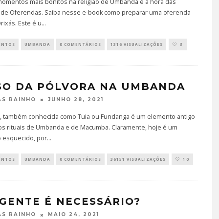
omentos mais bonitos na religião de Umbanda é a hora das
 de Oferendas. Saiba nesse e-book como preparar uma oferenda
rixás. Este é u
...
ENTOS
UMBANDA
0 COMENTÁRIOS
1316 VISUALIZAÇÕES
3
SO DA PÓLVORA NA UMBANDA
JUNHO 28, 2021
S RAINHO
a, também conhecida como Tuia ou Fundanga é um elemento antigo
os rituais de Umbanda e de Macumba. Claramente, hoje é um
 esquecido, por
...
ENTOS
UMBANDA
0 COMENTÁRIOS
36151 VISUALIZAÇÕES
10
IGENTE É NECESSÁRIO?
MAIO 24, 2021
S RAINHO