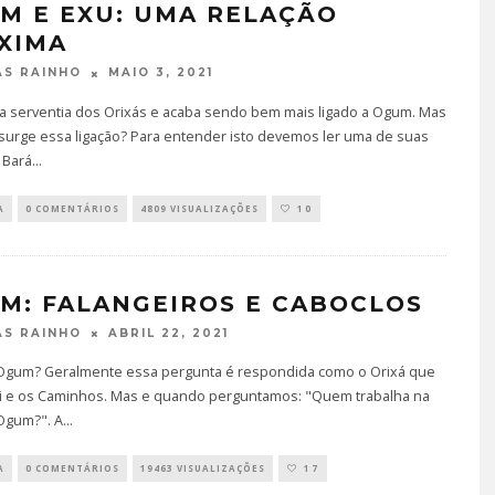
M E EXU: UMA RELAÇÃO
XIMA
MAIO 3, 2021
S RAINHO
a serventia dos Orixás e acaba sendo bem mais ligado a Ogum. Mas
surge essa ligação? Para entender isto devemos ler uma de suas
: Bará
...
A
0 COMENTÁRIOS
4809 VISUALIZAÇÕES
10
M: FALANGEIROS E CABOCLOS
ABRIL 22, 2021
S RAINHO
gum? Geralmente essa pergunta é respondida como o Orixá que
ei e os Caminhos. Mas e quando perguntamos: "Quem trabalha na
 Ogum?". A
...
A
0 COMENTÁRIOS
19463 VISUALIZAÇÕES
17