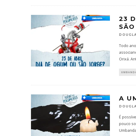
23 
SÃO
DOUGLA
Todo ano
associan
Orixá. A
UMBAND
A U
DOUGLA
É possíve
pouco sob
Umbanda