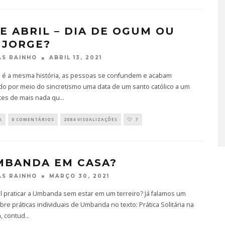
TÁ PERDIDO? – EPISÓDIO 6
DE ABRIL – DIA DE OGUM OU
 JORGE?
JUNHO 25, 2022
ABRIL 13, 2021
S RAINHO
 é a mesma história, as pessoas se confundem e acabam
do por meio do sincretismo uma data de um santo católico a um
ntes de mais nada qu
...
A
0 COMENTÁRIOS
2084 VISUALIZAÇÕES
7
MBANDA EM CASA?
MARÇO 30, 2021
S RAINHO
l praticar a Umbanda sem estar em um terreiro? Já falamos um
re práticas individuais de Umbanda no texto: Prática Solitária na
, contud
...