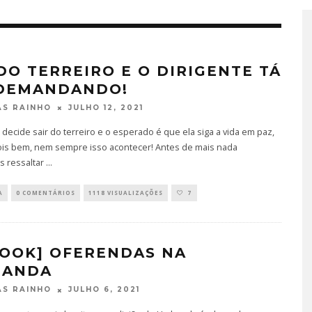
 DO TERREIRO E O DIRIGENTE TÁ
DEMANDANDO!
JULHO 12, 2021
S RAINHO
decide sair do terreiro e o esperado é que ela siga a vida em paz,
ois bem, nem sempre isso acontecer! Antes de mais nada
 ressaltar
...
A
0 COMENTÁRIOS
1118 VISUALIZAÇÕES
7
BOOK] OFERENDAS NA
BANDA
JULHO 6, 2021
S RAINHO