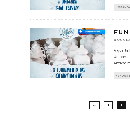
UMBAND
FUN
DOUGLA
A quarti
Umbanda,
entendim
FUNDAM
1
2