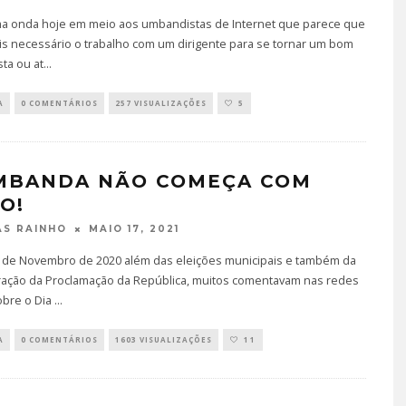
ma onda hoje em meio aos umbandistas de Internet que parece que
is necessário o trabalho com um dirigente para se tornar um bom
ta ou at
...
A
0 COMENTÁRIOS
257 VISUALIZAÇÕES
5
MBANDA NÃO COMEÇA COM
O!
MAIO 17, 2021
S RAINHO
5 de Novembro de 2020 além das eleições municipais e também da
ção da Proclamação da República, muitos comentavam nas redes
obre o Dia
...
A
0 COMENTÁRIOS
1603 VISUALIZAÇÕES
11