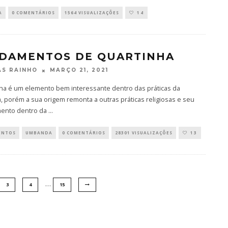
A
0 COMENTÁRIOS
1564 VISUALIZAÇÕES
14
DAMENTOS DE QUARTINHA
MARÇO 21, 2021
S RAINHO
nha é um elemento bem interessante dentro das práticas da
 porém a sua origem remonta a outras práticas religiosas e seu
ento dentro da
...
ENTOS
UMBANDA
0 COMENTÁRIOS
28301 VISUALIZAÇÕES
13
…
3
4
15