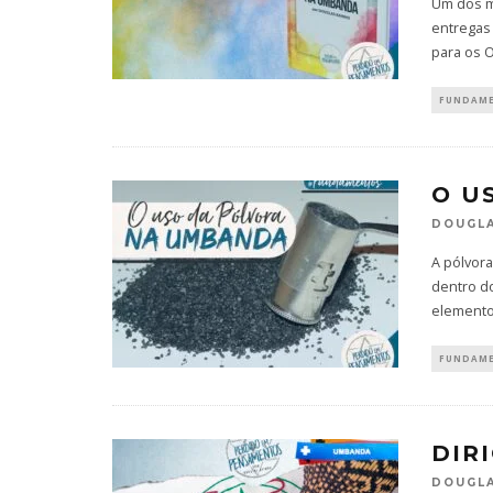
Um dos m
entregas
para os O
FUNDAM
O U
DOUGLA
A pólvor
dentro d
elemento
FUNDAM
DIR
DOUGLA