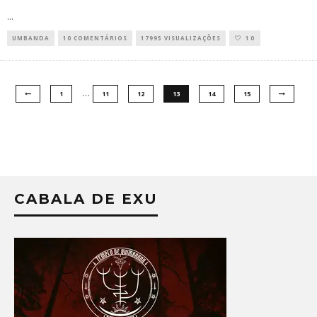
...
UMBANDA
10 COMENTÁRIOS
17995 VISUALIZAÇÕES
10
…
1
11
12
13
14
15
CABALA DE EXU