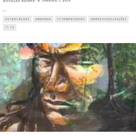
JANEIRO 1, 2015
DOUGLAS RAINHO
...
OUTROS BLOGS
UMBANDA
17 COMENTÁRIOS
280959 VISUALIZAÇÕES
19