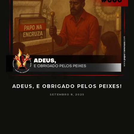
ADEUS, E OBRIGADO PELOS PEIXES!
PAPO 
SETEMBRO 8, 2025