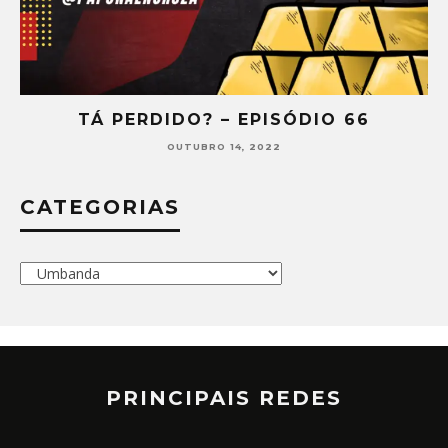
Á PERDIDO? – EPISÓDIO 66
TÁ P
OUTUBRO 14, 2022
CATEGORIAS
Categorias
PRINCIPAIS REDES