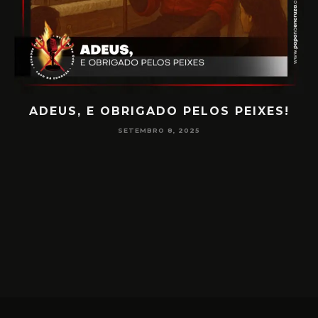
ADEUS, E OBRIGADO PELOS PEIXES!
P
SETEMBRO 8, 2025