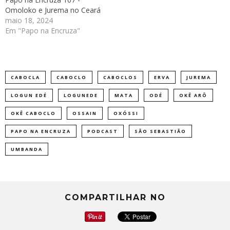
Omoloko e Jurema no Ceará
maio 18, 2024
Em "Papo na Encruza"
CABOCLA
CABOCLO
CABOCLOS
ERVA
JUREMA
LOGUN EDÉ
LOGUNEDE
MATA
ODÉ
OKÊ ARÔ
OKÊ CABOCLO
OSSAIN
OXÓSSI
PAPO NA ENCRUZA
PODCAST
SÃO SEBASTIÃO
UMBANDA
COMPARTILHAR NO