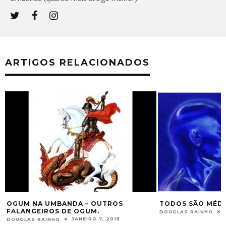
ARTIGOS RELACIONADOS
OS
TODOS SÃO MÉDIUNS OU NÃO?
A FORÇA
ABRIL 27, 2015
DOUGLAS RAINHO
DOUGLAS 
5