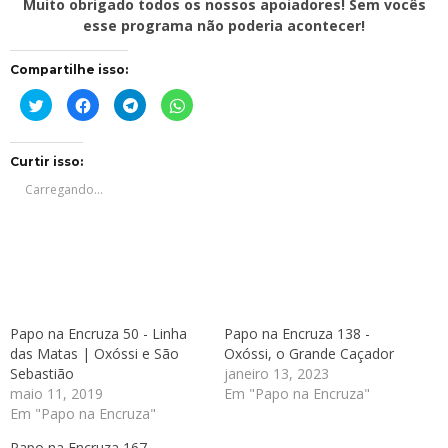
Muito obrigado todos os nossos apoiadores! Sem vocês
esse programa não poderia acontecer!
Compartilhe isso:
Clique
Clique
Clique
Clique
para
para
para
para
compartilhar
compartilhar
compartilhar
compartilhar
no
no
no
no
Twitter(abre
Facebook(abre
Telegram(abre
WhatsApp(abre
em
em
em
em
Curtir isso:
nova
nova
nova
nova
janela)
janela)
janela)
janela)
Carregando...
Papo na Encruza 50 - Linha
Papo na Encruza 138 -
das Matas | Oxóssi e São
Oxóssi, o Grande Caçador
Sebastião
janeiro 13, 2023
maio 11, 2019
Em "Papo na Encruza"
Em "Papo na Encruza"
Papo na Encruza 167 -