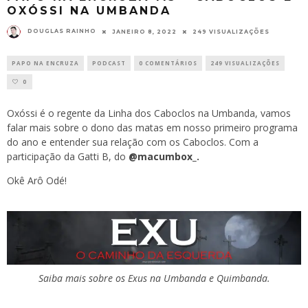
OXÓSSI NA UMBANDA
DOUGLAS RAINHO
JANEIRO 8, 2022
249 VISUALIZAÇÕES
PAPO NA ENCRUZA
PODCAST
0 COMENTÁRIOS
249 VISUALIZAÇÕES
0
Oxóssi é o regente da Linha dos Caboclos na Umbanda, vamos
falar mais sobre o dono das matas em nosso primeiro programa
do ano e entender sua relação com os Caboclos. Com a
participação da Gatti B, do
@macumbox_.
Okê Arô Odé!
Saiba mais sobre os Exus na Umbanda e Quimbanda.