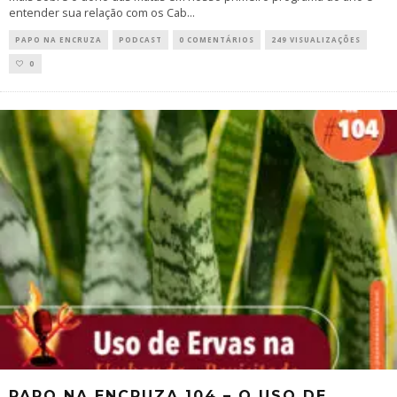
entender sua relação com os Cab
...
PAPO NA ENCRUZA
PODCAST
0 COMENTÁRIOS
249 VISUALIZAÇÕES
0
PAPO NA ENCRUZA 104 – O USO DE