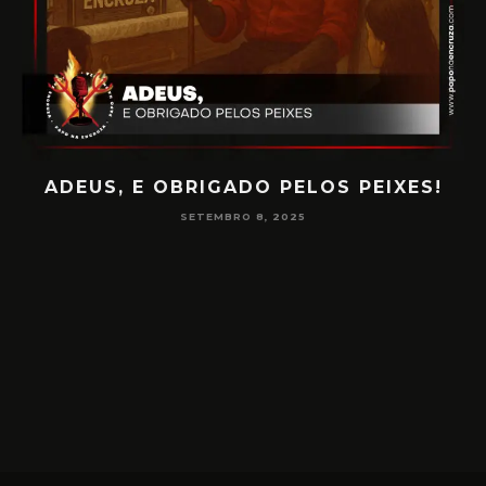
ADEUS, E OBRIGADO PELOS PEIXES!
P
SETEMBRO 8, 2025