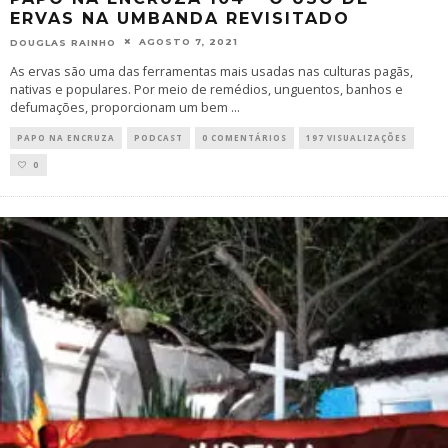
ERVAS NA UMBANDA REVISITADO
AGOSTO 7, 2021
DOUGLAS RAINHO
As ervas são uma das ferramentas mais usadas nas culturas pagãs,
nativas e populares. Por meio de remédios, unguentos, banhos e
defumações, proporcionam um bem
...
PAPO NA ENCRUZA
PODCAST
0 COMENTÁRIOS
197 VISUALIZAÇÕES
0