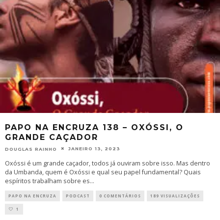
PAPO NA ENCRUZA 138 – OXÓSSI, O
GRANDE CAÇADOR
JANEIRO 13, 2023
DOUGLAS RAINHO
Oxóssi é um grande caçador, todos já ouviram sobre isso. Mas dentro
da Umbanda, quem é Oxóssi e qual seu papel fundamental? Quais
espíritos trabalham sobre es
...
PAPO NA ENCRUZA
PODCAST
0 COMENTÁRIOS
189 VISUALIZAÇÕES
1