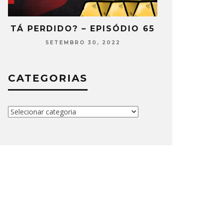
66
TÁ PERDIDO? – EPISÓDIO 65
TÁ PERDIDO
SETEMBRO 30, 2022
AGOST
CATEGORIAS
Categorias