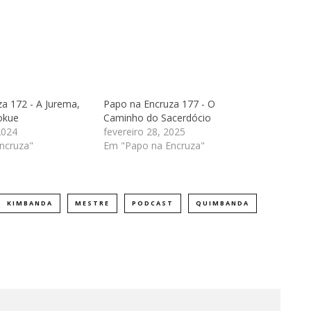
a 172 - A Jurema,
Papo na Encruza 177 - O
okue
Caminho do Sacerdócio
2024
fevereiro 28, 2025
ncruza"
Em "Papo na Encruza"
KIMBANDA
MESTRE
PODCAST
QUIMBANDA