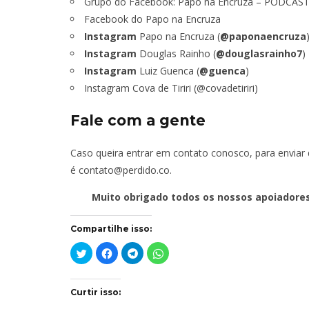
Grupo do Facebook:
Papo na Encruza – PODCAS
Facebook do Papo na Encruza
Instagram
Papo na Encruza (
@paponaencruza
Instagram
Douglas Rainho (
@douglasrainho7
)
Instagram
Luiz Guenca (
@guenca
)
Instagram Cova de Tiriri (@covadetiriri)
Fale com a gente
Caso queira entrar em contato conosco, para enviar 
é
contato@perdido.co
.
Muito obrigado todos os nossos apoiadore
Compartilhe isso:
Clique
Clique
Clique
Clique
para
para
para
para
compartilhar
compartilhar
compartilhar
compartilhar
no
no
no
no
Twitter(abre
Facebook(abre
Telegram(abre
WhatsApp(abre
em
em
em
em
Curtir isso:
nova
nova
nova
nova
janela)
janela)
janela)
janela)