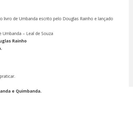
 – EPISÓDIO 62
TÁ PERDIDO? – EPISÓDIO 
 o livro de Umbanda escrito pelo Douglas Rainho e lançado
 25, 2022
OUTUBRO 14, 2022
 de Umbanda – Leal de Souza
ouglas Rainho
.
raticar.
mbanda e Quimbanda.