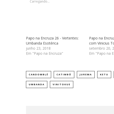
Carregando...
Papo na Encruza 26 - Vertentes:
Papo na Encruz
Umbanda Esotérica
com Vinicius T
junho 23, 2018
setembro 20, 
Em "Papo na Encruza"
Em "Papo na E
CANDOMBLÉ
CATIMBÓ
JUREMA
KETU
UMBANDA
VINITOKUE