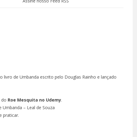
Assine nosso Feed RSS
.
 o livro de Umbanda escrito pelo Douglas Rainho e lançado
 – EPISÓDIO 62
 25, 2022
, do
Roe Mesquita no Udemy
.
 de Umbanda – Leal de Souza
 praticar.