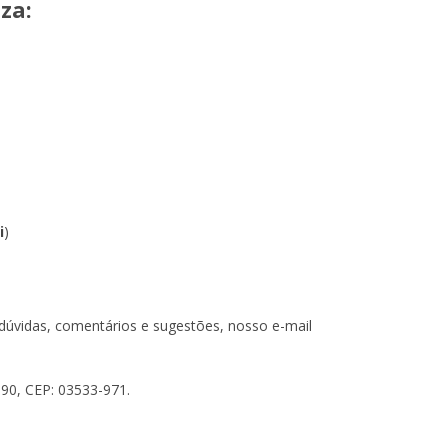
za:
T
)
i
)
dúvidas, comentários e sugestões, nosso e-mail
90, CEP: 03533-971.