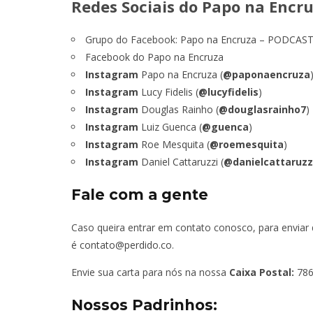
Redes Sociais do Papo na Encru
Grupo do Facebook:
Papo na Encruza – PODCAS
Facebook do Papo na Encruza
Instagram
Papo na Encruza (
@paponaencruza
Instagram
Lucy Fidelis (
@lucyfidelis
)
Instagram
Douglas Rainho (
@douglasrainho7
)
Instagram
Luiz Guenca (
@guenca
)
Instagram
Roe Mesquita (
@roemesquita
)
Instagram
Daniel Cattaruzzi (
@danielcattaruzz
Fale com a gente
Caso queira entrar em contato conosco, para enviar 
é
contato@perdido.co
.
Envie sua carta para nós na nossa
Caixa Postal:
786
Nossos Padrinhos: