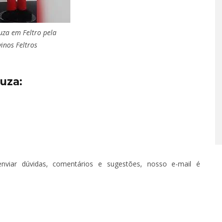
 – EPISÓDIO 66
uza em Feltro pela
O 14, 2022
vinos Feltros
uza:
T
nviar dúvidas, comentários e sugestões, nosso e-mail é