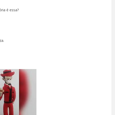
ria é essa?
za.
TÁ PERDIDO? – EPISÓDIO 6
SETEMBRO 30, 2022