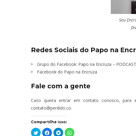
TÁ PERDIDO? – EPISÓDIO 62
TÁ PERDIDO?
Seu Encr
JUNHO 25, 2022
OUTUBR
Di
Redes Sociais do Papo na Encr
Grupo do Facebook:
Papo na Encruza – PODCAS
Facebook do Papo na Encruza
Fale com a gente
Caso queira entrar em contato conosco, para e
contato@perdido.co
.
Compartilhe isso:
Clique
Clique
Clique
Clique
para
para
para
para