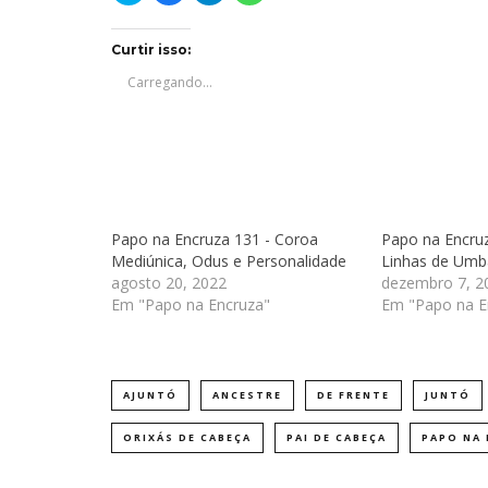
compartilhar
compartilhar
compartilhar
compartilhar
no
no
no
no
Twitter(abre
Facebook(abre
Telegram(abre
WhatsApp(abre
em
em
em
em
Curtir isso:
nova
nova
nova
nova
janela)
janela)
janela)
janela)
Carregando...
Papo na Encruza 131 - Coroa
Papo na Encruz
Mediúnica, Odus e Personalidade
Linhas de Um
agosto 20, 2022
dezembro 7, 2
Em "Papo na Encruza"
Em "Papo na E
AJUNTÓ
ANCESTRE
DE FRENTE
JUNTÓ
ORIXÁS DE CABEÇA
PAI DE CABEÇA
PAPO NA