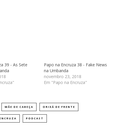
a 39 - As Sete
Papo na Encruza 38 - Fake News
banda
na Umbanda
018
novembro 23, 2018
ncruza"
Em "Papo na Encruza"
MÃE DE CABEÇA
ORIXÁ DE FRENTE
 ENCRUZA
PODCAST