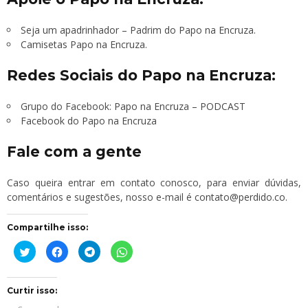
Seja um apadrinhador – Padrim do Papo na Encruza.
Camisetas Papo na Encruza.
Redes Sociais do Papo na Encruza:
Grupo do Facebook:
Papo na Encruza – PODCAST
Facebook do Papo na Encruza
Fale com a gente
Caso queira entrar em contato conosco, para enviar dúvidas,
comentários e sugestões, nosso e-mail é
contato@perdido.co
.
Compartilhe isso:
Clique
Clique
Clique
Clique
para
para
para
para
compartilhar
compartilhar
compartilhar
compartilhar
no
no
no
no
Twitter(abre
Facebook(abre
Telegram(abre
WhatsApp(abre
em
em
em
em
Curtir isso:
nova
nova
nova
nova
janela)
janela)
janela)
janela)