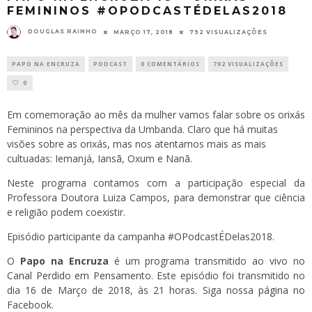
FEMININOS #OPODCASTÉDELAS2018
DOUGLAS RAINHO
MARÇO 17, 2018
792 VISUALIZAÇÕES
PAPO NA ENCRUZA
PODCAST
0 COMENTÁRIOS
792 VISUALIZAÇÕES
0
Em comemoração ao mês da mulher vamos falar sobre os orixás
Femininos na perspectiva da Umbanda. Claro que há muitas
visões sobre as orixás, mas nos atentamos mais as mais
cultuadas: Iemanjá, Iansã, Oxum e Nanã.
Neste programa contamos com a participação especial da
Professora Doutora Luiza Campos, para demonstrar que ciência
e religião podem coexistir.
Episódio participante da campanha #OPodcastÉDelas2018.
O
Papo na Encruza
é um programa transmitido ao vivo no
Canal Perdido em Pensamento
. Este episódio foi transmitido no
dia 16 de Março de 2018, às 21 horas. Siga
nossa página
no
Facebook.