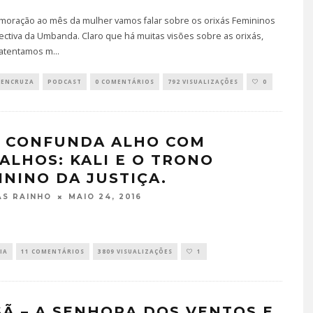
oração ao mês da mulher vamos falar sobre os orixás Femininos
ctiva da Umbanda. Claro que há muitas visões sobre as orixás,
atentamos m
...
 ENCRUZA
PODCAST
0 COMENTÁRIOS
792 VISUALIZAÇÕES
0
 CONFUNDA ALHO COM
ALHOS: KALI E O TRONO
ININO DA JUSTIÇA.
MAIO 24, 2016
S RAINHO
IA
11 COMENTÁRIOS
3809 VISUALIZAÇÕES
1
SÃ – A SENHORA DOS VENTOS E