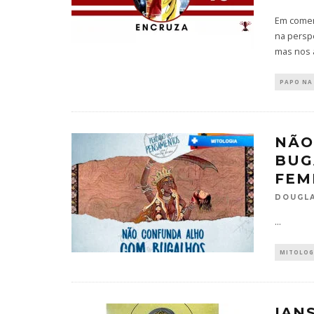
Em comem
na perspe
mas nos 
PAPO NA
NÃO
BUG
FEM
DOUGLA
...
MITOLOG
IAN