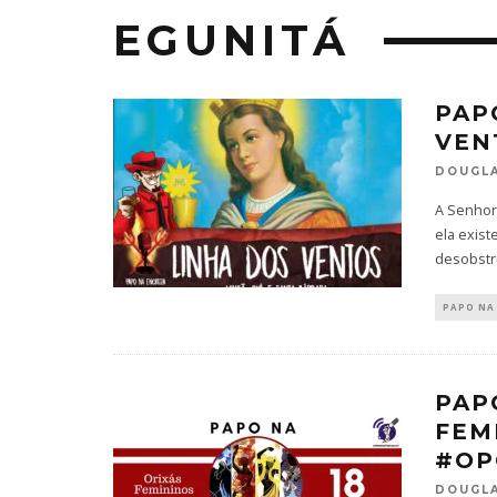
EGUNITÁ
PAP
VEN
DOUGLA
A Senhor
ela exist
desobstr
PAPO NA
PAP
FEM
#OP
DOUGLA