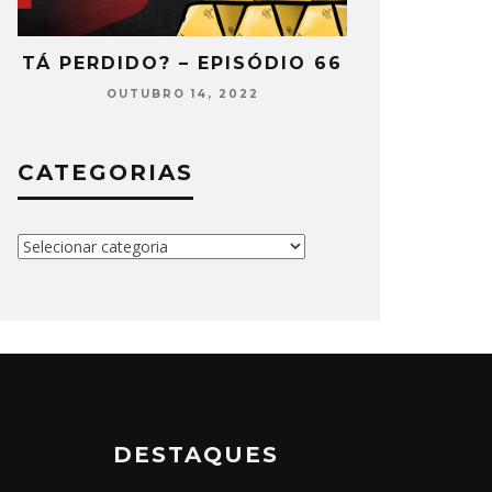
TÁ PERDIDO? – EPISÓDIO 66
TÁ PERDIDO
OUTUBRO 14, 2022
SETEMB
CATEGORIAS
Categorias
DESTAQUES