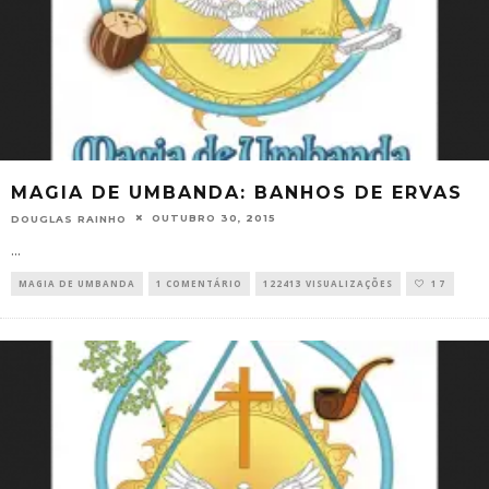
MAGIA DE UMBANDA: BANHOS DE ERVAS
OUTUBRO 30, 2015
DOUGLAS RAINHO
...
MAGIA DE UMBANDA
1 COMENTÁRIO
122413 VISUALIZAÇÕES
17