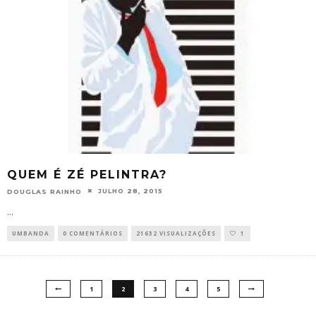
QUEM É ZÉ PELINTRA?
JULHO 28, 2015
DOUGLAS RAINHO
...
UMBANDA
0 COMENTÁRIOS
21632 VISUALIZAÇÕES
1
1
2
3
4
5