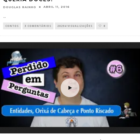
ABRIL 11, 2016
DOUGLAS RAINHO
...
CONTOS
3 COMENTÁRIOS
20294 VISUALIZAÇÕES
8