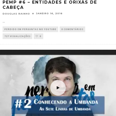
PEMP #6 – ENTIDADES E ORIXÁS DE
CABEÇA
JANEIRO 16, 2016
DOUGLAS RAINHO
...
PERDIDO EM PERGUNTAS NO YOUTUBE
0 COMENTÁRIOS
727 VISUALIZAÇÕES
0