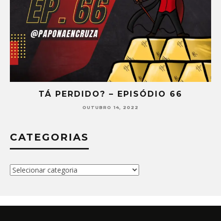
ISÓDIO 66
TÁ PERDIDO? – EPISÓD
22
SETEMBRO 30, 2022
CATEGORIAS
Categorias