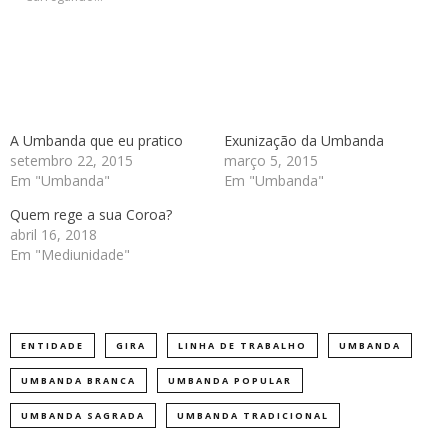
A Umbanda que eu pratico
Exunização da Umbanda
setembro 22, 2015
março 5, 2015
Em "Umbanda"
Em "Umbanda"
Quem rege a sua Coroa?
abril 16, 2018
Em "Mediunidade"
ENTIDADE
GIRA
LINHA DE TRABALHO
UMBANDA
UMBANDA BRANCA
UMBANDA POPULAR
UMBANDA SAGRADA
UMBANDA TRADICIONAL