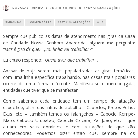
DOUGLAS RAINHO
JULHO 30, 2015
6767 VISUALIZAÇÕES
UMBANDA
1 COMENTÁRIO
6767 VISUALIZAÇÕES
2
Sempre que publico as datas de atendimento nas giras da
Casa
de Caridade Nossa Senhora Aparecida
, alguém me pergunta:
“Mas é gira de que? Qual linha vai trabalhar?”.
Eu então respondo:
“Quem tiver que trabalhar!”.
Apesar de hoje serem mais popularizadas as giras temáticas,
com uma linha específica trabalhando, nas casas mais populares
ocorre de uma forma diferente. Manifesta-se o mentor (guia,
entidade) que tiver que se manifestar.
Como sabemos cada entidade tem um campo de atuação
específico, além das linhas de trabalho – Caboclos, Pretos-Velho,
Exus, etc. – também temos os falangeiros – Caboclo Rompe-
Mato, Caboclo Urubatão, Cabocla Caiçara, Pai João, etc. – que
atuam em seus domínios e com situações de que são
conhecedores. Podemos dizer então que, sempre há os