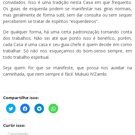
convidados. Isso é uma tradição nesta Casa em que frequento.
Os guias de esquerda podem se manifestar nas giras normais,
mas geralmente de forma sutil, sem dar consulta ou sem sequer
perceberem se tratar de espíritos “esquerdeiros”.
De qualquer forma, há uma certa padronização tomando conta
dos trabalhos. Não sei até que ponto isso é benéfico, porém,
cada Casa é uma casa e seu guia-chefe é quem decide em como
trabalhar. Só não nos esqueçamos do bom-senso sempre, em
todo trabalho espiritual.
Seja quem for que se manifeste, que possa nos auxiliar na
caminhada, que nem sempre é fácil. Mukuiú N’Zambi.
Compartilhe isso:
Clique
Clique
Clique
Clique
para
para
para
para
compartilhar
compartilhar
compartilhar
compartilhar
no
no
no
no
Twitter(abre
Facebook(abre
Telegram(abre
WhatsApp(abre
em
em
em
em
Curtir isso:
nova
nova
nova
nova
janela)
janela)
janela)
janela)
Carregando...