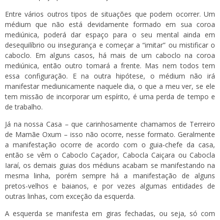
Entre vários outros tipos de situações que podem ocorrer. Um
médium que não está devidamente formado em sua coroa
mediúnica, poderá dar espaço para o seu mental ainda em
desequilíbrio ou insegurança e começar a “imitar” ou mistificar o
caboclo. Em alguns casos, há mais de um caboclo na coroa
mediúnica, então outro tomará a frente. Mas nem todos tem
essa configuração. E na outra hipótese, o médium não irá
manifestar mediunicamente naquele dia, o que a meu ver, se ele
tem missão de incorporar um espírito, é uma perda de tempo e
de trabalho.
Já na nossa
Casa
– que carinhosamente chamamos de Terreiro
de Mamãe Oxum – isso não ocorre, nesse formato. Geralmente
a manifestação ocorre de acordo com o guia-chefe da casa,
então se vêm o Caboclo Caçador, Cabocla Caiçara ou Cabocla
Iaraí, os demais guias dos médiuns acabam se manifestando na
mesma linha, porém sempre há a manifestação de alguns
pretos-velhos e baianos, e por vezes algumas entidades de
outras linhas, com exceção da esquerda.
A esquerda se manifesta em giras fechadas, ou seja, só com