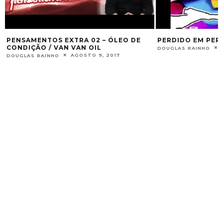
 02 – ÓLEO DE
PERDIDO EM PERGUNTAS #9
 OIL
DEZEMBRO 9, 2014
DOUGLAS RAINHO
TO 9, 2017