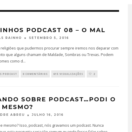
INHOS PODCAST 08 – O MAL
SETEMBRO 5, 2016
S RAINHO
 religiões que pudermos procurar sempre iremos nos deparar com
ito que alguns chamam de Maldade, Sombras ou Trevas. Podem
nomes como d
...
S PODCAST
0 COMENTÁRIOS
615 VISUALIZAÇÕES
2
ANDO SOBRE PODCAST…PODI O
 MESMO?
JULHO 16, 2016
DRE ABREU
ue mesmo? Isso, podcast, nós gravamos um podcast. Nunca
 que esta pergunta seria tão comum quando fosse falar sobre