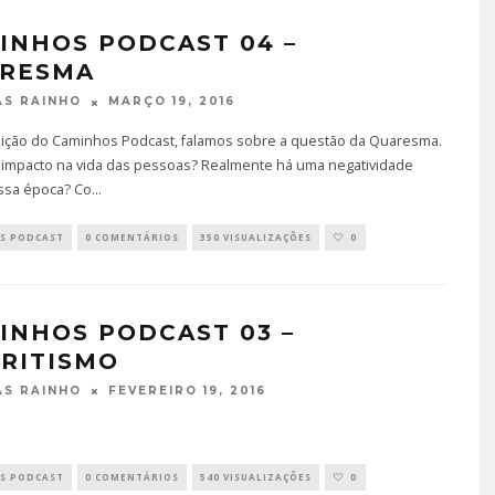
INHOS PODCAST 04 –
RESMA
TÁ PERDIDO? – EPISÓDIO 6
MARÇO 19, 2016
S RAINHO
JUNHO 25, 2022
ição do Caminhos Podcast, falamos sobre a questão da Quaresma.
 impacto na vida das pessoas? Realmente há uma negatividade
ssa época? Co
...
S PODCAST
0 COMENTÁRIOS
350 VISUALIZAÇÕES
0
INHOS PODCAST 03 –
IRITISMO
FEVEREIRO 19, 2016
S RAINHO
S PODCAST
0 COMENTÁRIOS
540 VISUALIZAÇÕES
0