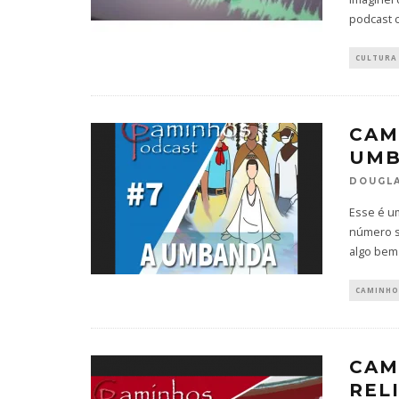
podcast 
CULTURA
CAM
UM
DOUGLA
Esse é u
número se
algo bem
CAMINHO
CAM
REL