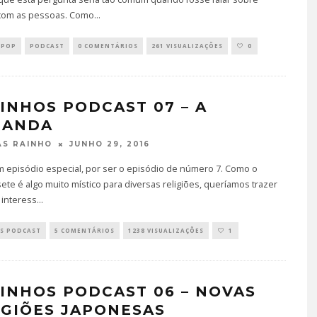
com as pessoas. Como
...
 POP
PODCAST
0 COMENTÁRIOS
261 VISUALIZAÇÕES
0
INHOS PODCAST 07 – A
BANDA
JUNHO 29, 2016
S RAINHO
m episódio especial, por ser o episódio de número 7. Como o
te é algo muito místico para diversas religiões, queríamos trazer
 interess
...
S PODCAST
5 COMENTÁRIOS
1238 VISUALIZAÇÕES
1
INHOS PODCAST 06 – NOVAS
IGIÕES JAPONESAS