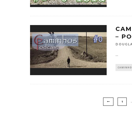
CAM
– P
DOUGLA
...
CAMINHO
1