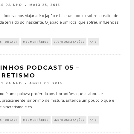
MAIO 25, 2016
S RAINHO
sódio vamos viajar até o Japão e falar um pouco sobre a realidade
 da terra do sol nascente. O Japão é um local que sofreu influências
S PODCAST
0 COMENTÁRIOS
379 VISUALIZAÇÕES
0
INHOS PODCAST 05 –
CRETISMO
ABRIL 20, 2016
S RAINHO
smo é uma palavra proferida aos borbotões que acabou se
, praticamente, sinônimo de mistura. Entenda um pouco o que é
e sincretismo e co
...
S PODCAST
0 COMENTÁRIOS
440 VISUALIZAÇÕES
0