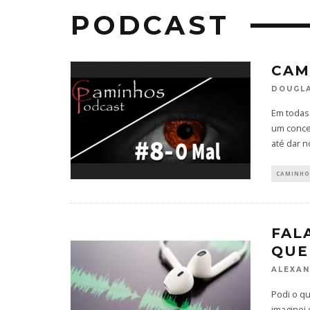
PODCAST
CAM
DOUGLA
Em todas
um conce
até dar 
CAMINHO
FAL
QUE
ALEXAN
Podi o q
imaginei