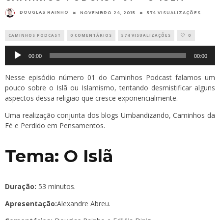
DOUGLAS RAINHO
NOVEMBRO 24, 2015
574 VISUALIZAÇÕES
CAMINHOS PODCAST
0 COMENTÁRIOS
574 VISUALIZAÇÕES
0
Tocador
00:00
00:00
de
áudio
Nesse episódio número 01 do Caminhos Podcast falamos um
pouco sobre o Islã ou Islamismo, tentando desmistificar alguns
aspectos dessa religião que cresce exponencialmente.
Uma realização conjunta dos blogs
Umbandizando
,
Caminhos da
Fé
e Perdido em Pensamentos.
Tema: O Islã
Duração:
53 minutos.
Apresentação:
Alexandre Abreu.