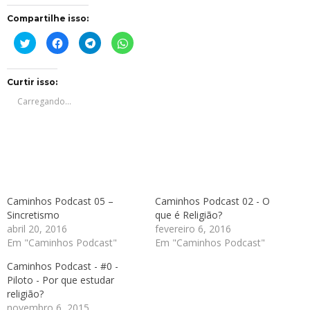
Compartilhe isso:
Clique
Clique
Clique
Clique
para
para
para
para
compartilhar
compartilhar
compartilhar
compartilhar
no
no
no
no
Twitter(abre
Facebook(abre
Telegram(abre
WhatsApp(abre
em
em
em
em
Curtir isso:
nova
nova
nova
nova
janela)
janela)
janela)
janela)
Carregando...
Caminhos Podcast 05 –
Caminhos Podcast 02 - O
Sincretismo
que é Religião?
abril 20, 2016
fevereiro 6, 2016
Em "Caminhos Podcast"
Em "Caminhos Podcast"
Caminhos Podcast - #0 -
Piloto - Por que estudar
religião?
novembro 6, 2015