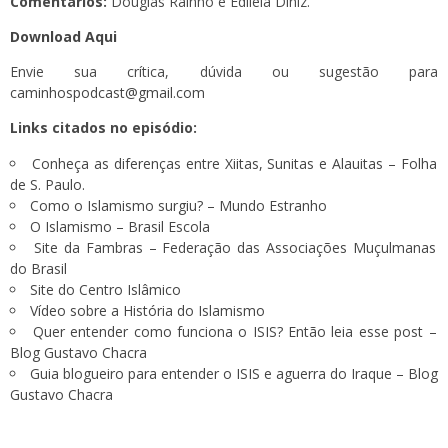
Comentários:
Douglas Rainho e Ediléia Diniz.
Download Aqui
Envie sua crítica, dúvida ou sugestão para
caminhospodcast@gmail.com
Links citados no episódio:
Conheça as diferenças entre Xiitas, Sunitas e Alauitas – Folha
de S. Paulo.
Como o Islamismo surgiu? – Mundo Estranho
O Islamismo – Brasil Escola
Site da Fambras – Federação das Associações Muçulmanas
do Brasil
Site do Centro Islâmico
Vídeo sobre a
História do Islamismo
Quer entender como funciona o ISIS? Então leia esse post –
Blog Gustavo Chacra
Guia blogueiro para entender o ISIS e aguerra do Iraque – Blog
Gustavo Chacra