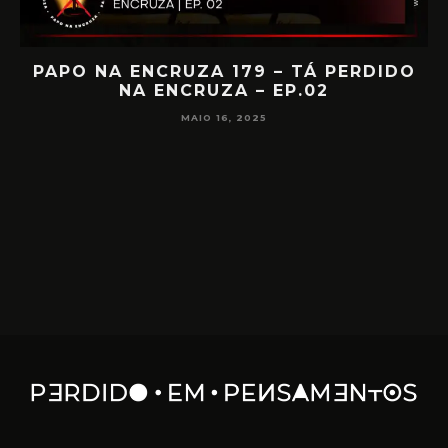
IA
PAPO NA ENCRUZA 179 – TÁ PERDIDO
NA ENCRUZA – EP.02
F
MAIO 16, 2025