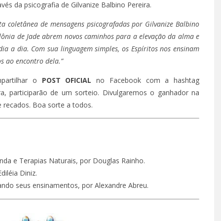
vés da psicografia de Gilvanize Balbino Pereira.
ta coletânea de mensagens psicografadas por Gilvanize Balbino
Colônia de Jade abrem novos caminhos para a elevação da alma e
ia a dia. Com sua linguagem simples, os Espíritos nos ensinam
os ao encontro dela.”
partilhar o
POST OFICIAL
no Facebook com a hashtag
a, participarão de um sorteio. Divulgaremos o ganhador na
 recados. Boa sorte a todos.
TÁ PERDIDO? – EPISÓDIO 62
TÁ PE
JUNHO 25, 2022
nda e Terapias Naturais, por Douglas Rainho.
diléia Diniz.
ndo seus ensinamentos, por Alexandre Abreu.