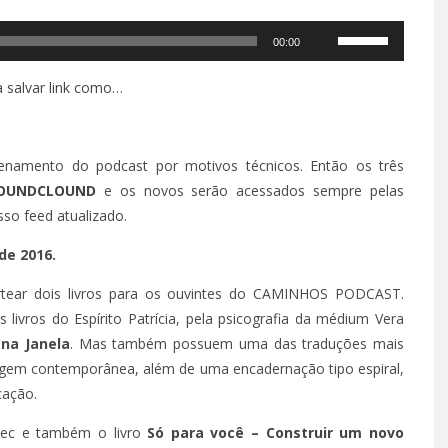
Use
00:00
as
setas
a salvar link como…
para
cima
ou
namento do podcast por motivos técnicos. Então os três
para
OUNDCLOUND
e os novos serão acessados sempre pelas
baixo
sso feed atualizado.
para
e 2016.
aumentar
ou
ear dois livros para os ouvintes do CAMINHOS PODCAST.
diminuir
livros do Espírito Patrícia, pela psicografia da médium Vera
o
 na Janela
. Mas também possuem uma das traduções mais
volume.
uagem contemporânea, além de uma encadernação tipo espiral,
cação.
rdec e também o livro
Só para você – Construir um novo