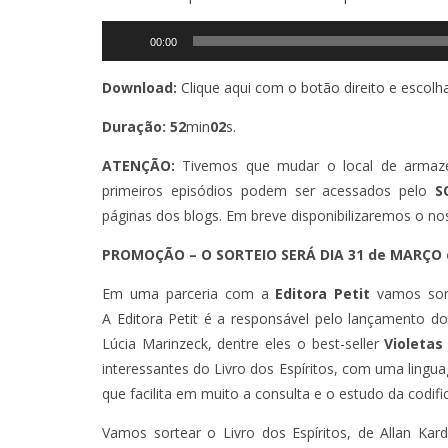
Tocador
00:00
de
áudio
Download:
Clique aqui com o botão direito e escolh
Duração: 52
min
02
s.
ATENÇÃO:
Tivemos que mudar o local de armaze
primeiros episódios podem ser acessados pelo
S
páginas dos blogs. Em breve disponibilizaremos o no
PROMOÇÃO – O SORTEIO SERÁ DIA 31 de MARÇO d
Em uma parceria com a
Editora Petit
vamos sort
A
Editora Petit
é a responsável pelo lançamento dos 
Lúcia Marinzeck, dentre eles o best-seller
Violetas
interessantes do Livro dos Espíritos, com uma ling
que facilita em muito a consulta e o estudo da codifi
Vamos sortear o Livro dos Espíritos, de Allan Ka