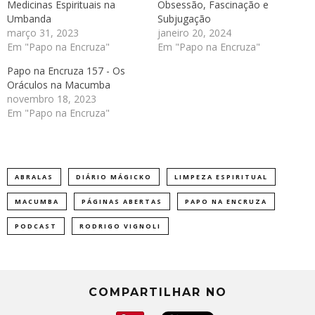
Medicinas Espirituais na
Obsessão, Fascinação e
Umbanda
Subjugação
março 31, 2023
janeiro 20, 2024
Em "Papo na Encruza"
Em "Papo na Encruza"
Papo na Encruza 157 - Os
Oráculos na Macumba
novembro 18, 2023
Em "Papo na Encruza"
ABRALAS
DIÁRIO MÁGICKO
LIMPEZA ESPIRITUAL
MACUMBA
PÁGINAS ABERTAS
PAPO NA ENCRUZA
PODCAST
RODRIGO VIGNOLI
COMPARTILHAR NO