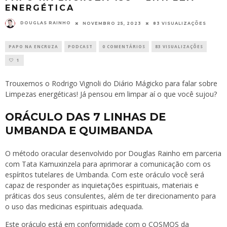
ENERGÉTICA
DOUGLAS RAINHO
NOVEMBRO 25, 2023
83 VISUALIZAÇÕES
PAPO NA ENCRUZA
PODCAST
0 COMENTÁRIOS
83 VISUALIZAÇÕES
1
Trouxemos o Rodrigo Vignoli do Diário Mágicko para falar sobre
Limpezas energéticas! Já pensou em limpar aí o que você sujou?
ORÁCULO DAS 7 LINHAS DE
UMBANDA E QUIMBANDA
O método oracular desenvolvido por Douglas Rainho em parceria
com Tata Kamuxinzela para aprimorar a comunicação com os
espíritos tutelares de Umbanda. Com este oráculo você será
capaz de responder as inquietações espirituais, materiais e
práticas dos seus consulentes, além de ter direcionamento para
o uso das medicinas espirituais adequada.
Este oráculo está em conformidade com o COSMOS da