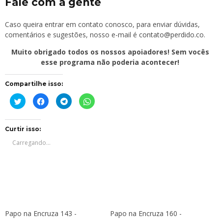
Fale com a gente
Caso queira entrar em contato conosco, para enviar dúvidas,
comentários e sugestões, nosso e-mail é
contato@perdido.co
.
Muito obrigado todos os nossos apoiadores! Sem vocês
esse programa não poderia acontecer!
Compartilhe isso:
Clique
Clique
Clique
Clique
para
para
para
para
compartilhar
compartilhar
compartilhar
compartilhar
no
no
no
no
Twitter(abre
Facebook(abre
Telegram(abre
WhatsApp(abre
em
em
em
em
Curtir isso:
nova
nova
nova
nova
janela)
janela)
janela)
janela)
Carregando...
Papo na Encruza 143 -
Papo na Encruza 160 -