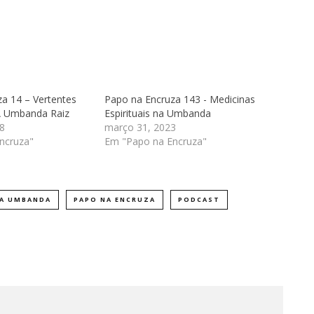
a 14 – Vertentes
Papo na Encruza 143 - Medicinas
 Umbanda Raiz
Espirituais na Umbanda
8
março 31, 2023
ncruza"
Em "Papo na Encruza"
 A UMBANDA
PAPO NA ENCRUZA
PODCAST