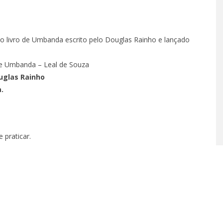
 – EPISÓDIO 62
 o livro de Umbanda escrito pelo Douglas Rainho e lançado
 25, 2022
 de Umbanda – Leal de Souza
ouglas Rainho
.
 praticar.
T