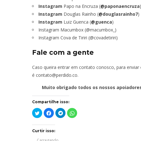
Instagram
Papo na Encruza (
@paponaencruza
Instagram
Douglas Rainho (
@douglasrainho7
)
Instagram
Luiz Guenca (
@guenca
)
Instagram Macumbox (@macumbox_)
Instagram Cova de Tiriri (@covadetiriri)
Fale com a gente
Caso queira entrar em contato conosco, para enviar 
é
contato@perdido.co
.
Muito obrigado todos os nossos apoiadore
Compartilhe isso:
Clique
Clique
Clique
Clique
para
para
para
para
compartilhar
compartilhar
compartilhar
compartilhar
no
no
no
no
Twitter(abre
Facebook(abre
Telegram(abre
WhatsApp(abre
em
em
em
em
Curtir isso:
nova
nova
nova
nova
janela)
janela)
janela)
janela)
Carregando...