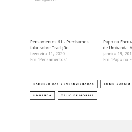
Pensamentos 61 - Precisamos
Papo na Encruz
falar sobre Tradição!
de Umbanda: A
fevereiro 11, 2020
janeiro 19, 201
Em "Pensamentos"
Em "Papo na E
CABOCLO DAS 7 ENCRUZILHADAS
COMO SURGIU
UMBANDA
ZÉLIO DE MORAIS