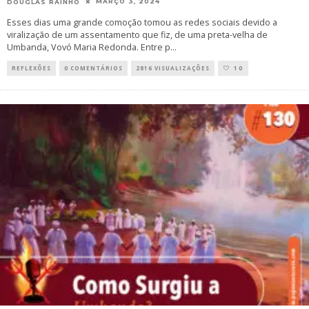
MARÇO 3, 2024
DOUGLAS RAINHO
Esses dias uma grande comoção tomou as redes sociais devido a
viralização de um assentamento que fiz, de uma preta-velha de
Umbanda, Vovó Maria Redonda. Entre p
...
REFLEXÕES
0 COMENTÁRIOS
2816 VISUALIZAÇÕES
10