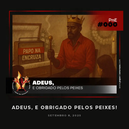
ADEUS, E OBRIGADO PELOS PEIXES!
P
SETEMBRO 8, 2025