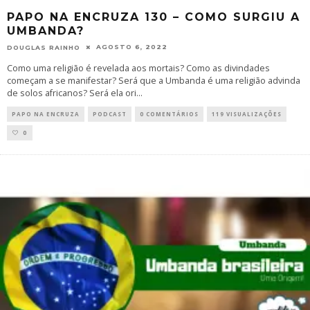
PAPO NA ENCRUZA 130 – COMO SURGIU A
UMBANDA?
AGOSTO 6, 2022
DOUGLAS RAINHO
Como uma religião é revelada aos mortais? Como as divindades
começam a se manifestar? Será que a Umbanda é uma religião advinda
de solos africanos? Será ela ori
...
PAPO NA ENCRUZA
PODCAST
0 COMENTÁRIOS
119 VISUALIZAÇÕES
0