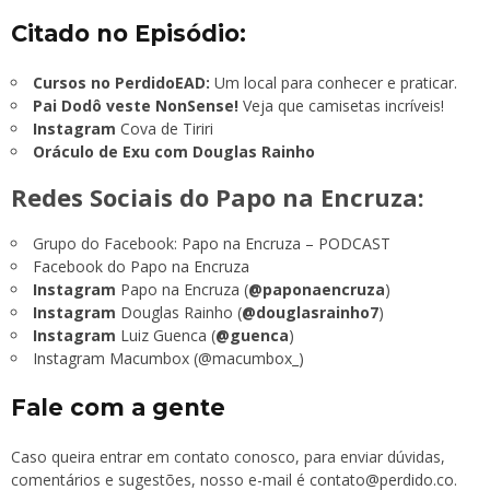
Citado no Episódio:
Cursos no PerdidoEAD:
Um local para conhecer e praticar.
Pai Dodô veste NonSense!
Veja que camisetas incríveis!
Instagram
Cova de Tiriri
Oráculo de Exu com Douglas Rainho
Redes Sociais do Papo na Encruza:
Grupo do Facebook:
Papo na Encruza – PODCAST
Facebook do Papo na Encruza
Instagram
Papo na Encruza (
@paponaencruza
)
Instagram
Douglas Rainho (
@douglasrainho7
)
Instagram
Luiz Guenca (
@guenca
)
Instagram Macumbox (@macumbox_)
Fale com a gente
Caso queira entrar em contato conosco, para enviar dúvidas,
comentários e sugestões, nosso e-mail é
contato@perdido.co
.