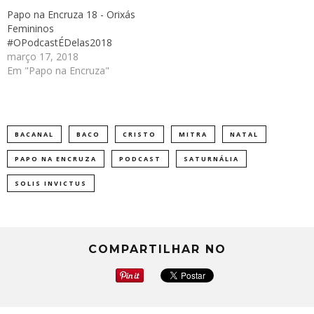
Papo na Encruza 18 - Orixás
Femininos
#OPodcastÉDelas2018
março 17, 2018
Em "Papo na Encruza"
BACANAL
BACO
CRISTO
MITRA
NATAL
PAPO NA ENCRUZA
PODCAST
SATURNÁLIA
SOLIS INVICTUS
COMPARTILHAR NO