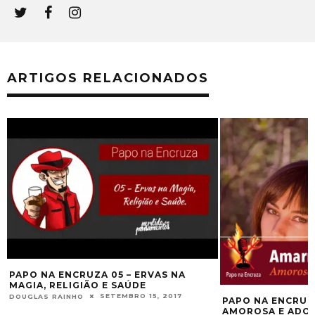
ARTIGOS RELACIONADOS
A ENCRUZA 05 – ERVAS NA
 RELIGIÃO E SAÚDE
SETEMBRO 15, 2017
 RAINHO
PAPO NA ENCRUZA 123 – 
AMOROSA E ADOÇAMENT