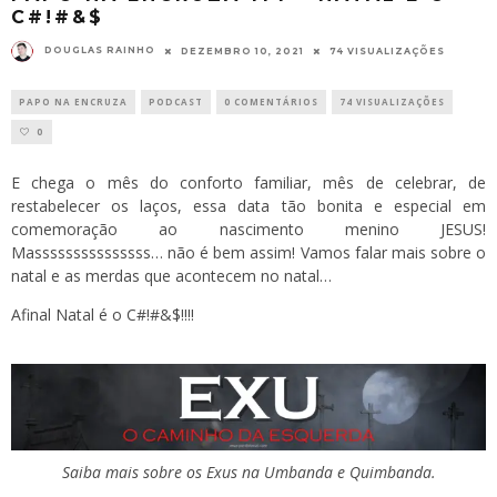
C#!#&$
DOUGLAS RAINHO
DEZEMBRO 10, 2021
74 VISUALIZAÇÕES
PAPO NA ENCRUZA
PODCAST
0 COMENTÁRIOS
74 VISUALIZAÇÕES
0
E chega o mês do conforto familiar, mês de celebrar, de
restabelecer os laços, essa data tão bonita e especial em
comemoração ao nascimento menino JESUS!
Masssssssssssssss… não é bem assim! Vamos falar mais sobre o
natal e as merdas que acontecem no natal…
Afinal Natal é o C#!#&$!!!!
Saiba mais sobre os Exus na Umbanda e Quimbanda.