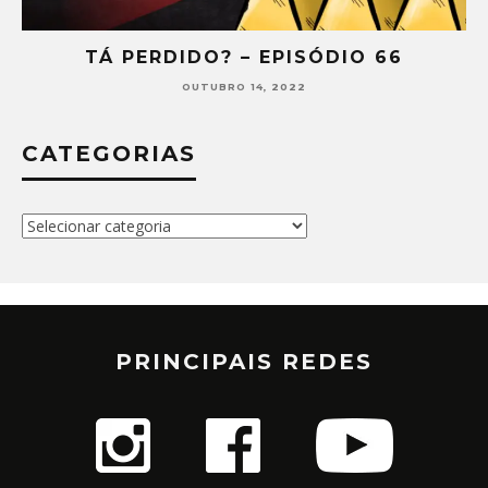
Á PERDIDO? – EPISÓDIO 66
TÁ P
OUTUBRO 14, 2022
CATEGORIAS
Categorias
PRINCIPAIS REDES