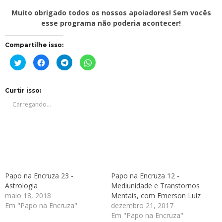
Muito obrigado todos os nossos apoiadores! Sem vocês
esse programa não poderia acontecer!
Compartilhe isso:
Clique
Clique
Clique
Clique
para
para
para
para
compartilhar
compartilhar
compartilhar
compartilhar
no
no
no
no
Twitter(abre
Facebook(abre
Telegram(abre
WhatsApp(abre
em
em
em
em
Curtir isso:
nova
nova
nova
nova
janela)
janela)
janela)
janela)
Carregando...
Papo na Encruza 23 -
Papo na Encruza 12 -
Astrologia
Mediunidade e Transtornos
maio 18, 2018
Mentais, com Emerson Luiz
Em "Papo na Encruza"
dezembro 21, 2017
Em "Papo na Encruza"