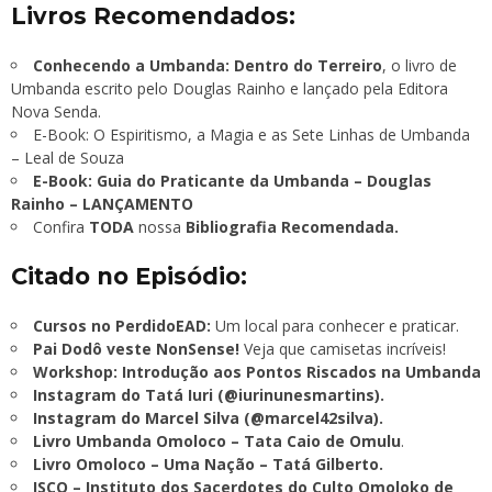
Livros Recomendados:
Conhecendo a Umbanda: Dentro do Terreiro
, o livro de
Umbanda escrito pelo Douglas Rainho e lançado pela Editora
Nova Senda.
E-Book: O Espiritismo, a Magia e as Sete Linhas de Umbanda
– Leal de Souza
E-Book: Guia do Praticante da Umbanda – Douglas
Rainho – LANÇAMENTO
Confira
TODA
nossa
Bibliografia Recomendada.
Citado no Episódio:
Cursos no PerdidoEAD:
Um local para conhecer e praticar.
Pai Dodô veste NonSense!
Veja que camisetas incríveis!
Workshop: Introdução aos Pontos Riscados na Umbanda
Instagram do Tatá Iuri (@iurinunesmartins).
Instagram do Marcel Silva (@marcel42silva).
Livro Umbanda Omoloco – Tata Caio de Omulu
.
Livro Omoloco – Uma Nação – Tatá Gilberto.
ISCO – Instituto dos Sacerdotes do Culto Omoloko de