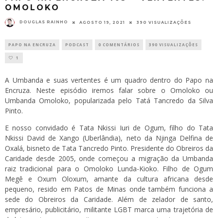
OMOLOKO
DOUGLAS RAINHO
AGOSTO 19, 2021
390 VISUALIZAÇÕES
PAPO NA ENCRUZA
PODCAST
0 COMENTÁRIOS
390 VISUALIZAÇÕES
1
A Umbanda e suas vertentes é um quadro dentro do Papo na
Encruza. Neste episódio iremos falar sobre o Omoloko ou
Umbanda Omoloko, popularizada pelo Tatá Tancredo da Silva
Pinto.
E nosso convidado é Tata Nkissi Iuri de Ogum, filho do Tata
Nkissi David de Xango (Uberlândia), neto da Njinga Delfina de
Oxalá, bisneto de Tata Tancredo Pinto. Presidente do Obreiros da
Caridade desde 2005, onde começou a migração da Umbanda
raiz tradicional para o Omoloko Lunda-Kioko. Filho de Ogum
Megê e Oxum Oloxum, amante da cultura africana desde
pequeno, resido em Patos de Minas onde também funciona a
sede do Obreiros da Caridade. Além de zelador de santo,
empresário, publicitário, militante LGBT marca uma trajetória de