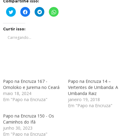
Compartilhe isso:
Clique
Clique
Clique
Clique
para
para
para
para
compartilhar
compartilhar
compartilhar
compartilhar
no
no
no
no
Twitter(abre
Facebook(abre
Telegram(abre
WhatsApp(abre
em
em
em
em
Curtir isso:
nova
nova
nova
nova
janela)
janela)
janela)
janela)
Carregando...
Papo na Encruza 167 -
Papo na Encruza 14 –
Omoloko e Jurema no Ceará
Vertentes de Umbanda: A
maio 18, 2024
Umbanda Raiz
Em "Papo na Encruza"
janeiro 19, 2018
Em "Papo na Encruza"
Papo na Encruza 150 - Os
Caminhos do Ifá
junho 30, 2023
Em "Papo na Encruza"