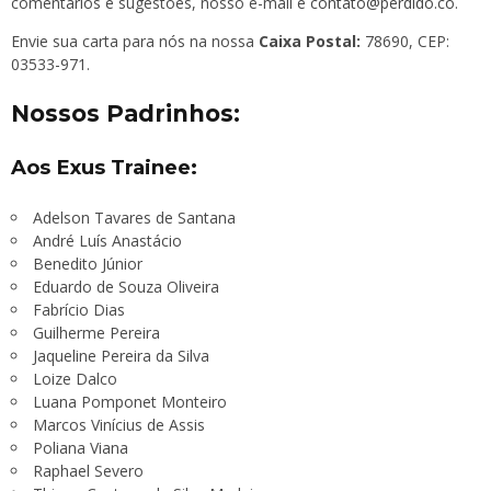
comentários e sugestões, nosso e-mail é
contato@perdido.co
.
Envie sua carta para nós na nossa
Caixa Postal:
78690, CEP:
03533-971.
Nossos Padrinhos:
Aos Exus Trainee:
Adelson Tavares de Santana
André Luís Anastácio
Benedito Júnior
Eduardo de Souza Oliveira
Fabrício Dias
Guilherme Pereira
Jaqueline Pereira da Silva
Loize Dalco
Luana Pomponet Monteiro
Marcos Vinícius de Assis
Poliana Viana
Raphael Severo