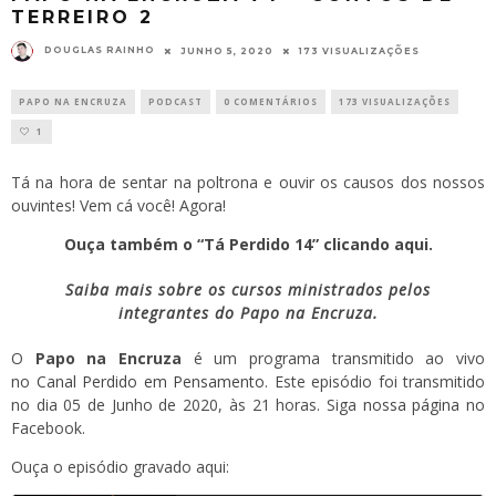
TERREIRO 2
DOUGLAS RAINHO
JUNHO 5, 2020
173 VISUALIZAÇÕES
PAPO NA ENCRUZA
PODCAST
0 COMENTÁRIOS
173 VISUALIZAÇÕES
1
Tá na hora de sentar na poltrona e ouvir os causos dos nossos
ouvintes! Vem cá você! Agora!
Ouça também o “Tá Perdido 14” clicando aqui.
Saiba mais sobre os cursos ministrados pelos
integrantes do Papo na Encruza.
O
Papo na Encruza
é um programa transmitido ao vivo
no
Canal Perdido em Pensamento
. Este episódio foi transmitido
no dia 05 de Junho de 2020, às 21 horas. Siga
nossa página
no
Facebook.
Ouça o episódio gravado aqui: