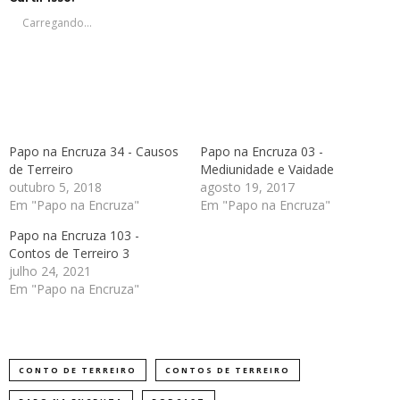
nova
nova
nova
nova
janela)
janela)
janela)
janela)
Carregando...
Papo na Encruza 34 - Causos
Papo na Encruza 03 -
de Terreiro
Mediunidade e Vaidade
outubro 5, 2018
agosto 19, 2017
Em "Papo na Encruza"
Em "Papo na Encruza"
Papo na Encruza 103 -
Contos de Terreiro 3
julho 24, 2021
Em "Papo na Encruza"
CONTO DE TERREIRO
CONTOS DE TERREIRO