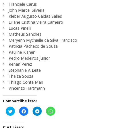
Franciele Carus
John Marcel Silveira
Kleber Augusto Caldas Salles
Liliane Cristina Vieira Carneiro
Lucas Pinelli
Matheus Sanches
Meryenn Mychielle da Silva Francisco
Patrícia Pacheco de Souza
Pauline Kisner
Pedro Medeiros Junior
Renan Perez
Stephanie A Leite
Thaiza Souza
Thiago Conte Mari
Vincenzo Hartmann
Compartilhe isso:
Clique
Clique
Clique
Clique
para
para
para
para
compartilhar
compartilhar
compartilhar
compartilhar
no
no
no
no
Twitter(abre
Facebook(abre
Telegram(abre
WhatsApp(abre
em
em
em
em
Curtir isso: