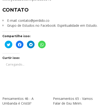
CONTATO
E-mail:
contato@perdido.co
Grupo de Estudos no Facebook:
Espiritualidade em Estudo
.
Compartilhe isso:
Clique
Clique
Clique
Clique
para
para
para
para
compartilhar
compartilhar
compartilhar
compartilhar
no
no
no
no
Twitter(abre
Facebook(abre
Telegram(abre
WhatsApp(abre
em
em
em
em
Curtir isso:
nova
nova
nova
nova
janela)
janela)
janela)
janela)
Carregando...
Pensamentos 46 - A
Pensamentos 65 - Vamos
Umbanda é Cristã?
Falar de Exu Mirim.