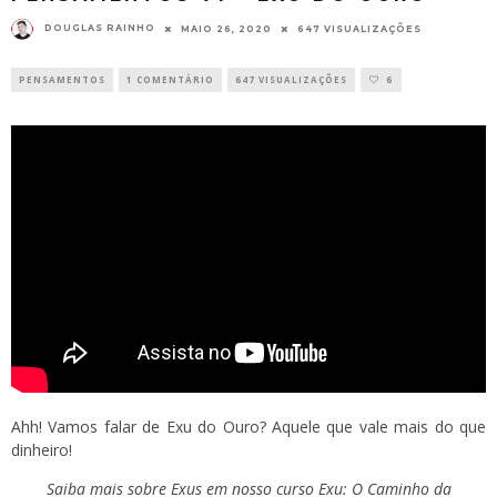
DOUGLAS RAINHO
MAIO 26, 2020
647 VISUALIZAÇÕES
PENSAMENTOS
1 COMENTÁRIO
647 VISUALIZAÇÕES
6
Ahh! Vamos falar de Exu do Ouro? Aquele que vale mais do que
dinheiro!
Saiba mais sobre Exus em nosso curso Exu: O Caminho da