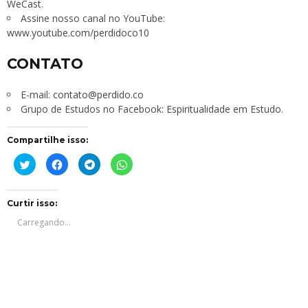
WeCast
.
Assine nosso canal no YouTube:
www.youtube.com/perdidoco10
CONTATO
E-mail:
contato@perdido.co
Grupo de Estudos no Facebook:
Espiritualidade em Estudo
.
Compartilhe isso:
Clique
Clique
Clique
Clique
para
para
para
para
compartilhar
compartilhar
compartilhar
compartilhar
no
no
no
no
Twitter(abre
Facebook(abre
Telegram(abre
WhatsApp(abre
em
em
em
em
Curtir isso:
nova
nova
nova
nova
janela)
janela)
janela)
janela)
Carregando...