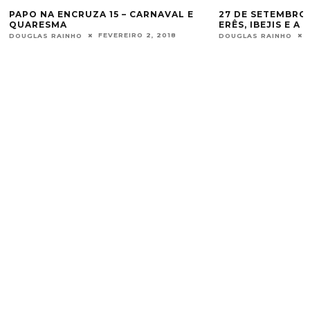
PAPO NA ENCRUZA 15 – CARNAVAL E
27 DE SETEMBRO
QUARESMA
ERÊS, IBEJIS E A
FEVEREIRO 2, 2018
DOUGLAS RAINHO
DOUGLAS RAINHO