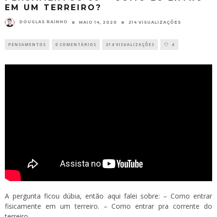
EM UM TERREIRO?
DOUGLAS RAINHO
MAIO 14, 2020
214 VISUALIZAÇÕES
PENSAMENTOS
0 COMENTÁRIOS
214 VISUALIZAÇÕES
4
A pergunta ficou dúbia, então aqui falei sobre: – Como entrar
fisicamente em um terreiro. – Como entrar pra corrente do
terreiro.