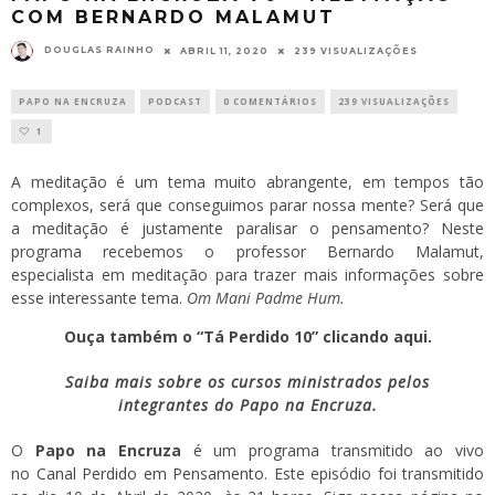
COM BERNARDO MALAMUT
DOUGLAS RAINHO
ABRIL 11, 2020
239 VISUALIZAÇÕES
PAPO NA ENCRUZA
PODCAST
0 COMENTÁRIOS
239 VISUALIZAÇÕES
1
A meditação é um tema muito abrangente, em tempos tão
complexos, será que conseguimos parar nossa mente? Será que
a meditação é justamente paralisar o pensamento? Neste
programa recebemos o professor Bernardo Malamut,
especialista em meditação para trazer mais informações sobre
esse interessante tema.
Om Mani Padme Hum.
Ouça também o “Tá Perdido 10” clicando aqui.
Saiba mais sobre os cursos ministrados pelos
integrantes do Papo na Encruza.
O
Papo na Encruza
é um programa transmitido ao vivo
no
Canal Perdido em Pensamento
. Este episódio foi transmitido