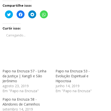
Compartilhe isso:
Clique
Clique
Clique
Clique
para
para
para
para
compartilhar
compartilhar
compartilhar
compartilhar
no
no
no
no
Twitter(abre
Facebook(abre
Telegram(abre
WhatsApp(abre
em
em
em
em
Curtir isso:
nova
nova
nova
nova
janela)
janela)
janela)
janela)
Carregando...
Papo na Encruza 57 - Linha
Papo na Encruza 53 -
da Justiça | Xangô e São
Evolução Espiritual e
Jerônimo
Hipocrisia
agosto 23, 2019
junho 14, 2019
Em "Papo na Encruza"
Em "Papo na Encruza"
Papo na Encruza 58 -
Abridores de Caminhos
setembro 14, 2019