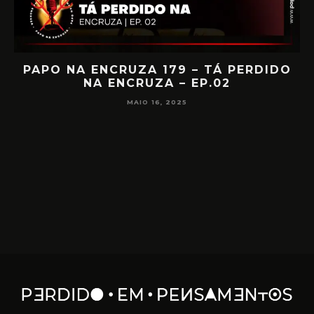
IA
PAPO NA ENCRUZA 179 – TÁ PERDIDO
NA ENCRUZA – EP.02
F
MAIO 16, 2025