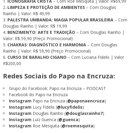
ICONOGRAFIA CRISTÃ
– Com Roe Mesquita | Valor: R$69,99
LIMPEZA E PROTEÇÃO DE AMBIENTES
– Com Douglas
Rainho | Valor: R$ 49,99
PALESTRA UMBANDA: MAGIA POPULAR BRASILEIRA
– Com
Douglas Rainho | Valor: R$ 19,99
BENZIMENTO: ARTE E TRADIÇÃO
– Com Douglas Rainho |
Valor: R$ 59,90 (Preço Promocional)
CHAKRAS: DIAGNÓSTICO E HARMONIA
– Com Douglas
Rainho | Valor: R$ 59,90 (Preço Promocional)
CURSO DE BARALHO CIGANO
– Com Luciana Fidelis | Valor
R$200,00
Redes Sociais do Papo na Encruza:
Grupo do Facebook:
Papo na Encruza – PODCAST
Facebook do Papo na Encruza
Instagram
Papo na Encruza (
@paponaencruza
)
Instagram
Lucy Fidelis (
@lucyfidelis
)
Instagram
Douglas Rainho (
@douglasrainho7
)
Instagram
Luiz Guenca (
@guenca
)
Instagram
Roe Mesquita (
@roemesquita
)