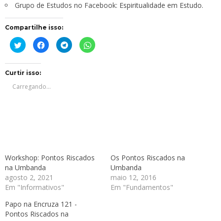
Grupo de Estudos no Facebook:
Espiritualidade em Estudo
.
Compartilhe isso:
Clique
Clique
Clique
Clique
para
para
para
para
compartilhar
compartilhar
compartilhar
compartilhar
no
no
no
no
Twitter(abre
Facebook(abre
Telegram(abre
WhatsApp(abre
em
em
em
em
Curtir isso:
nova
nova
nova
nova
janela)
janela)
janela)
janela)
Carregando...
Workshop: Pontos Riscados
Os Pontos Riscados na
na Umbanda
Umbanda
agosto 2, 2021
maio 12, 2016
Em "Informativos"
Em "Fundamentos"
Papo na Encruza 121 -
Pontos Riscados na