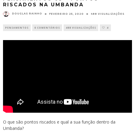
RISCADOS NA UMBANDA
DOUGLAS RAINHO
FEVEREIRO 25, 2020
488 VISUALIZAÇÕES
PENSAMENTOS
0 COMENTÁRIOS
488 VISUALIZAÇÕES
4
O que são pontos riscados e qual a sua função dentro da
Umbanda?