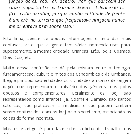
função deles, real, ali dentro? Por que parecem ser
super importantes na teoria e depois… tchau erê? Eu
fico assim perdido, porque minha entidade de frente
é um erê, no terreiro que frequentava ninguém nunca
me orientava bem sobre isso.”
Esta linha, apesar de poucas informações é uma das mais
confusas, visto que a gente tem várias nomenclaturas para,
supostamente, a mesma entidade: Crianças, Erês, Ibejis, Cosmes,
Dois-Dois, etc.
Muito dessa confusão se dá pela mistura entre a teologia,
fundamentação, cultura e mitos dos Candomblés e da Umbanda.
Ibeji, a princípio são entidades ou divindades africanas de origem
nagô, que representam o mistério dos gêmeos, dos polos
opostos e complementares. Geralmente os Ibeji são
representados como infantes. Já, Cosme e Damião, são santos
católicos, que praticavam a medicina e que podem também
serem confundidos com os Ibeji pelo sincretismo, associando as
coisas de forma incorreta.
Mas esse artigo é para falar sobre a linha de Trabalho das