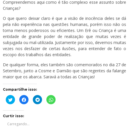
Compreendemos aqui como é tão complexo esse assunto sobre
Crianças?
O que quero deixar claro é que a visão de inocência deles se dá
pela não experiência nas questões humanas, porém isso não os
torna menos poderosos ou eficientes. Um Erê ou Criança é uma
entidade de grande poder de realização que muitas vezes é
subjugada ou mal-utilizada. Justamente por isso, devemos muitas
vezes nos desfazer de certas ilusões, para entender de fato o
escopo dos trabalhos das entidades.
De qualquer forma, eles também são comemorados no dia 27 de
Setembro, junto a Cosme e Damião que são regentes da falange
maior que os abarca. Saravá a todas as Crianças!
Compartilhe isso:
Clique
Clique
Clique
Clique
para
para
para
para
compartilhar
compartilhar
compartilhar
compartilhar
no
no
no
no
Twitter(abre
Facebook(abre
Telegram(abre
WhatsApp(abre
em
em
em
em
Curtir isso:
nova
nova
nova
nova
janela)
janela)
janela)
janela)
Carregando...