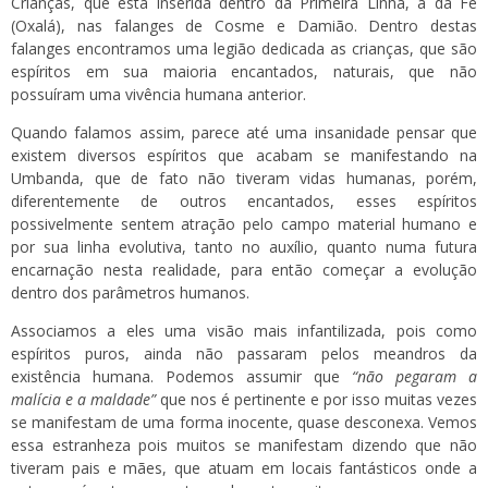
Crianças, que está inserida dentro da Primeira Linha, a da Fé
(Oxalá), nas falanges de Cosme e Damião. Dentro destas
falanges encontramos uma legião dedicada as crianças, que são
espíritos em sua maioria encantados, naturais, que não
possuíram uma vivência humana anterior.
Quando falamos assim, parece até uma insanidade pensar que
existem diversos espíritos que acabam se manifestando na
Umbanda, que de fato não tiveram vidas humanas, porém,
diferentemente de outros encantados, esses espíritos
possivelmente sentem atração pelo campo material humano e
por sua linha evolutiva, tanto no auxílio, quanto numa futura
encarnação nesta realidade, para então começar a evolução
dentro dos parâmetros humanos.
Associamos a eles uma visão mais infantilizada, pois como
espíritos puros, ainda não passaram pelos meandros da
existência humana. Podemos assumir que
“não pegaram a
malícia e a maldade”
que nos é pertinente e por isso muitas vezes
se manifestam de uma forma inocente, quase desconexa. Vemos
essa estranheza pois muitos se manifestam dizendo que não
tiveram pais e mães, que atuam em locais fantásticos onde a