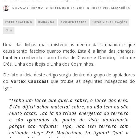
DOUGLAS RAINHO
SETEMBRO 24, 2018
10269 VISUALIZAÇÕES
ESPIRITUALISMO
UMBANDA
0 COMENTÁRIOS
10269 VISUALIZAÇÕES
8
Uma das linhas mais misteriosas dentro da Umbanda e que
causa tanto fascínio quanto medo. Esta é a linha das crianças,
também conhecida como Linha de Cosme e Damião, Linha de
Erês, Linha dos Ibejis e Linha dos Cosminhos.
De fato a ideia deste artigo surgiu dentro do grupo de apoiadores
do
Vortex Caoscast
que trouxe as seguintes indagações do
Igor:
“Tenho um lance que queria saber, o lance dos erês.
É tão difícil achar material sobre, ou não tem ou são
muito rasas. Tão lá na tríade energética do terreiro
e são ignorados do ponto de vista doutrinário
porque são ‘infantis’. Tipo, não tem terreiro com
entidade chefe Erê Mariazinha, tá ligado? Qual a