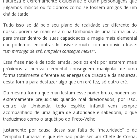
natureza é extremamente exuberante e citam personagens que
julgamos míticos ou folclóricos como se fossem amigos de um
chá da tarde.
Tudo isso se dá pelo seu plano de realidade ser diferente do
nosso, porém se manifestam na Umbanda de uma forma pura,
para trazer dentro de suas capacidades a magia mais elemental
que podemos encontrar. Inclusive é muito comum ouvir a frase:
“Em mironga de erê, ninguém consegue mexer”.
Essa frase não é de todo errada, pois os erês por estarem mais
próximos a pureza elemental conseguem manipular de uma
forma totalmente diferente as energias da criação e da natureza,
desta forma para desfazer algo que um erê fez, só outro erê.
Da mesma forma que manifestam esse poder bruto, podem ser
extremamente prejudiciais quando mal direcionados, por isso,
dentro da Umbanda, todo espírito infantil vem sempre
acompanhado de uma figura de autoridade e sabedoria, o que
traduzimos como o arquétipo do Preto-Velho.
Justamente por causa dessa sua falta de “maturidade” e de
“empatia humana” é que ele não pode ser um Chefe-de-Coroa,