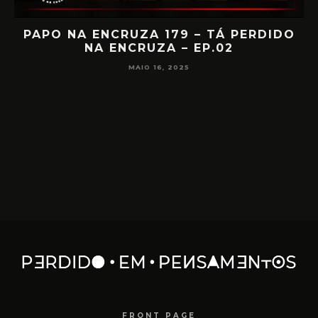
IA
PAPO NA ENCRUZA 179 – TÁ PERDIDO
NA ENCRUZA – EP.02
F
MAIO 16, 2025
FRONT PAGE