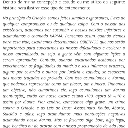
Dentro da minha concepção e estudo eu me utilizo da seguinte
história para ilustrar esse tipo de entendimento:
No princípio da Criação, somos feitos simples e ignorantes, livres de
qualquer compromisso ou de qualquer culpa. Com o passar das
existências, acabamos por sucumbir a nossas paixões inferiores e
acumulamos o chamado KARMA. Pensemos assim, quando viemos
para essa vida, escolhemos determinados OBJETIVOS que nos serão
importantes para superarmos as nossas dificuldades e acelerar o
nosso aprendizado, ou seja, a gente vêm com algumas lições a
serem aprendidas. Contudo, quando encarnados acabamos por
experimentar as fragilidades da matéria e seus inúmeros prazeres,
alguns por covardia e outros por luxúria e cupidez, se esquecem
das metas traçadas no pré-vida. Com isso acumulamos o Karma,
que podemos representar como um placar, um número. Tínhamos
um objetivo, não cumprimos ele, logo acumulamos um Karma
(pontuação), então em nosso escore estava -100, agora tá -110 e
assim por diante. Pior cenário, cometemos algo grave, um crime
contra a Criação e as Leis de Deus: Assassinato, Roubo,
Aborto
,
Suicídio e afins; logo acumulamos mais pontuações negativas
acumulando nosso Karma. Mas se fazemos algo bom, algo legal,
algo benéfico ou de acordo com a nossa programação de vida (que