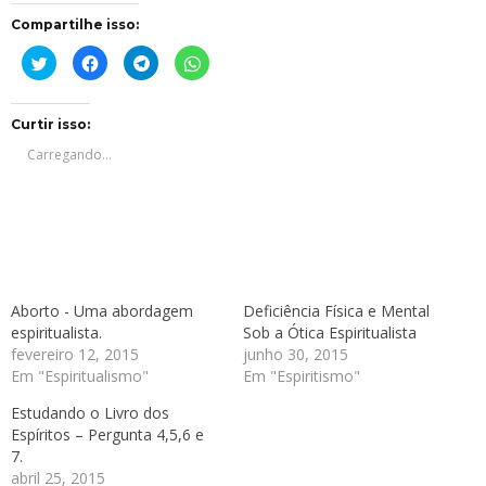
Compartilhe isso:
Clique
Clique
Clique
Clique
para
para
para
para
compartilhar
compartilhar
compartilhar
compartilhar
no
no
no
no
Twitter(abre
Facebook(abre
Telegram(abre
WhatsApp(abre
em
em
em
em
Curtir isso:
nova
nova
nova
nova
janela)
janela)
janela)
janela)
Carregando...
Aborto - Uma abordagem
Deficiência Física e Mental
espiritualista.
Sob a Ótica Espiritualista
fevereiro 12, 2015
junho 30, 2015
Em "Espiritualismo"
Em "Espiritismo"
Estudando o Livro dos
Espíritos – Pergunta 4,5,6 e
7.
abril 25, 2015