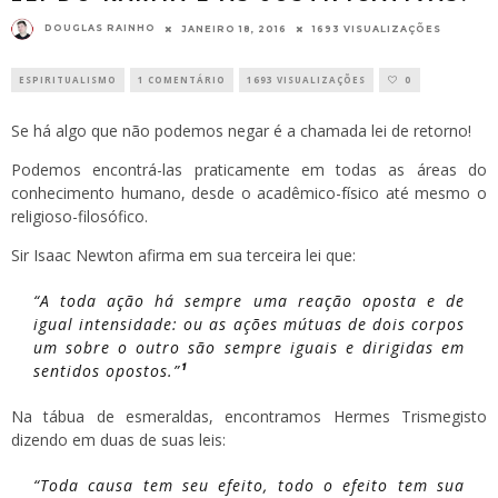
DOUGLAS RAINHO
JANEIRO 18, 2016
1693 VISUALIZAÇÕES
ESPIRITUALISMO
1 COMENTÁRIO
1693 VISUALIZAÇÕES
0
Se há algo que não podemos negar é a chamada lei de retorno!
Podemos encontrá-las praticamente em todas as áreas do
conhecimento humano, desde o acadêmico-físico até mesmo o
religioso-filosófico.
Sir Isaac Newton afirma em sua terceira lei que:
“A toda ação há sempre uma reação oposta e de
igual intensidade: ou as ações mútuas de dois corpos
um sobre o outro são sempre iguais e dirigidas em
sentidos opostos.”
¹
Na tábua de esmeraldas, encontramos Hermes Trismegisto
dizendo em duas de suas leis:
“Toda causa tem seu efeito, todo o efeito tem sua