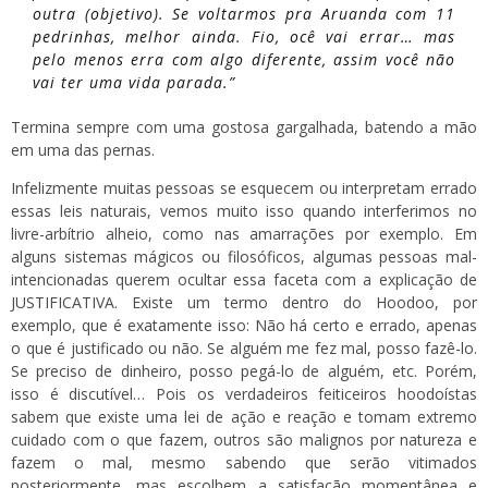
outra (objetivo). Se voltarmos pra Aruanda com 11
pedrinhas, melhor ainda. Fio, ocê vai errar… mas
pelo menos erra com algo diferente, assim você não
vai ter uma vida parada.”
Termina sempre com uma gostosa gargalhada, batendo a mão
em uma das pernas.
Infelizmente muitas pessoas se esquecem ou interpretam errado
essas leis naturais, vemos muito isso quando interferimos no
livre-arbítrio alheio, como nas amarrações por exemplo. Em
alguns sistemas mágicos ou filosóficos, algumas pessoas mal-
intencionadas querem ocultar essa faceta com a explicação de
JUSTIFICATIVA. Existe um termo dentro do Hoodoo, por
exemplo, que é exatamente isso: Não há certo e errado, apenas
o que é justificado ou não. Se alguém me fez mal, posso fazê-lo.
Se preciso de dinheiro, posso pegá-lo de alguém, etc. Porém,
isso é discutível… Pois os verdadeiros feiticeiros hoodoístas
sabem que existe uma lei de ação e reação e tomam extremo
cuidado com o que fazem, outros são malignos por natureza e
fazem o mal, mesmo sabendo que serão vitimados
posteriormente, mas escolhem a satisfação momentânea e