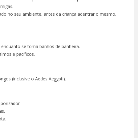
rmigas.
ado no seu ambiente, antes da criança adentrar o mesmo.
 enquanto se toma banhos de banheira.
lmos e pacíficos.
ngos (inclusive o Aedes Aegypti).
porizador.
is.
nta.