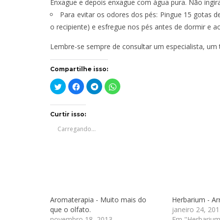
Enxague e depois enxague com água pura. Não ingira
Para evitar os odores dos pés: Pingue 15 gotas d
o recipiente) e esfregue nos pés antes de dormir e a
Lembre-se sempre de
consultar
um especialista, um
Compartilhe isso:
Clique
Clique
Clique
Clique
para
para
para
para
compartilhar
compartilhar
compartilhar
compartilhar
no
no
no
no
Twitter(abre
Facebook(abre
Telegram(abre
WhatsApp(abre
em
em
em
em
Curtir isso:
nova
nova
nova
nova
janela)
janela)
janela)
janela)
Carregando...
Aromaterapia - Muito mais do
Herbarium - Ar
que o olfato.
janeiro 24, 201
novembro 18, 2013
Em "Herbarium