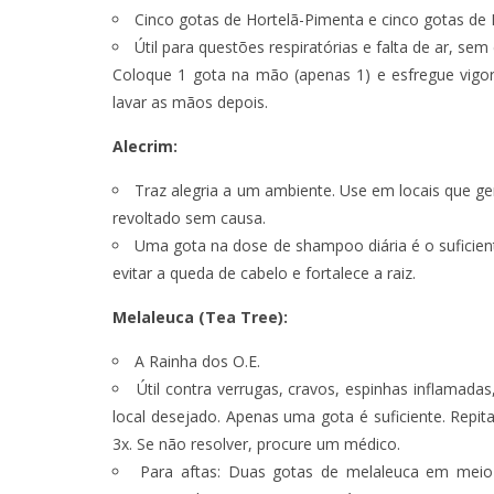
Cinco gotas de Hortelã-Pimenta e cinco gotas de 
Útil para questões respiratórias e falta de ar, se
TÁ PERDIDO? – EPISÓDIO 62
TÁ PERDIDO?
Coloque 1 gota na mão (apenas 1) e esfregue vig
JUNHO 25, 2022
OUTUBR
lavar as mãos depois.
Alecrim
:
Traz alegria a um ambiente. Use em locais que ge
revoltado sem causa.
Uma gota na dose de shampoo diária é o suficie
evitar a queda de cabelo e fortalece a raiz.
Melaleuca
(Tea Tree):
A Rainha dos O.E.
Útil contra verrugas, cravos, espinhas inflamad
local desejado. Apenas uma gota é suficiente. Repit
3x. Se não resolver, procure um médico.
Para aftas: Duas gotas de melaleuca em meio