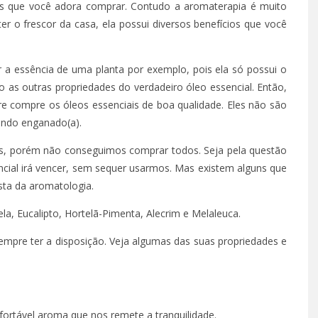
s que você adora comprar. Contudo a aromaterapia é muito
r o frescor da casa, ela possui diversos benefícios que você
 a essência de uma planta por exemplo, pois ela só possui o
o as outras propriedades do verdadeiro óleo essencial. Então,
e compre os óleos essenciais de boa qualidade. Eles não são
endo enganado(a).
ins, porém não conseguimos comprar todos. Seja pela questão
ncial irá vencer, sem sequer usarmos. Mas existem alguns que
sta da aromatologia.
la, Eucalipto, Hortelã-Pimenta, Alecrim e Melaleuca.
empre ter a disposição. Veja algumas das suas propriedades e
ortável aroma que nos remete a tranquilidade.