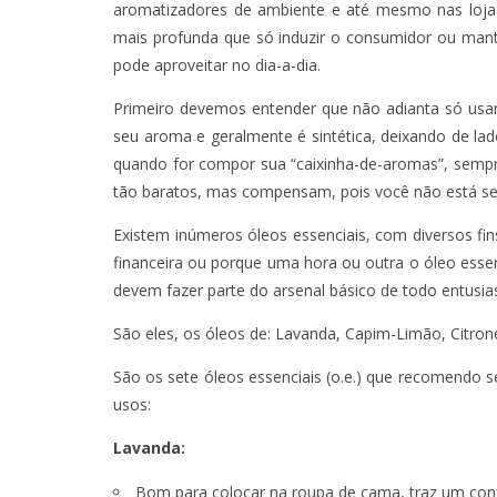
aromatizadores de ambiente e até mesmo nas loja
mais profunda que só induzir o consumidor ou mante
pode aproveitar no dia-a-dia.
Primeiro devemos entender que não adianta só usar
seu aroma e geralmente é sintética, deixando de lad
quando for compor sua “caixinha-de-aromas”, sempr
tão baratos, mas compensam, pois você não está s
Existem inúmeros óleos essenciais, com diversos f
financeira ou porque uma hora ou outra o óleo esse
devem fazer parte do arsenal básico de todo entusia
São eles, os óleos de: Lavanda, Capim-Limão, Citrone
São os sete óleos essenciais (o.e.) que recomendo s
usos:
Lavanda
:
Bom para colocar na roupa de cama, traz um conf