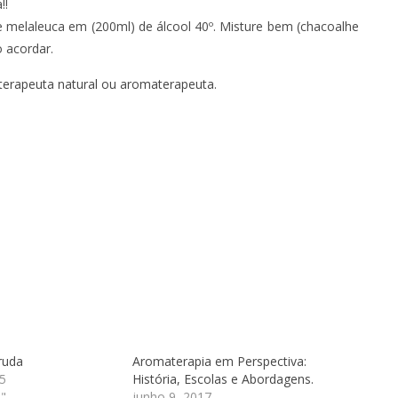
!!
e melaleuca em (200ml) de álcool 40º. Misture bem (chacoalhe
o acordar.
terapeuta natural ou aromaterapeuta
.
ruda
Aromaterapia em Perspectiva:
5
História, Escolas e Abordagens.
"
junho 9, 2017