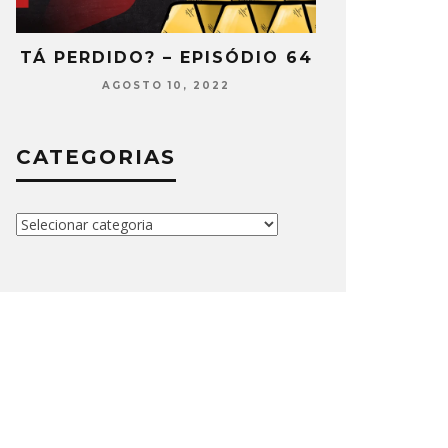
5
TÁ PERDIDO? – EPISÓDIO 64
TÁ PERDIDO
AGOSTO 10, 2022
JULH
CATEGORIAS
Categorias