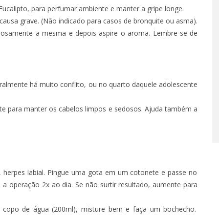
Eucalipto, para perfumar ambiente e manter a gripe longe.
m causa grave. (Não indicado para casos de bronquite ou asma).
 – EPISÓDIO 66
TÁ PERDIDO? – EPISÓDIO 6
orosamente a mesma e depois aspire o aroma. Lembre-se de
O 14, 2022
SETEMBRO 30, 2022
ralmente há muito conflito, ou no quarto daquele adolescente
nte para manter os cabelos limpos e sedosos. Ajuda também a
as, herpes labial. Pingue uma gota em um cotonete e passe no
a a operação 2x ao dia. Se não surtir resultado, aumente para
 copo de água (200ml), misture bem e faça um bochecho.