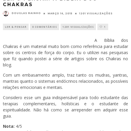
CHAKRAS
DOUGLAS RAINHO
MARÇO 16, 2015
1201 VISUALIZAÇÕES
LER & PENSAR
0 COMENTÁRIOS
1201 VISUALIZAÇÕES
1
A Bíblia dos
Chakras é um material muito bom como referência para estudar
sobre os centros de força do corpo. Eu o utilizei nas pesquisas
que fiz quando postei a série de artigos sobre os
Chakras
no
blog.
Com um embasamento amplo, traz tanto os mudras, yantras,
mantras quanto o sistemas endócrinos relacionados, as possíveis
relações emocionais e mentais.
Considero esse um guia indispensável para todo estudante das
terapias complementares, holísticas e o estudante de
espiritualidade. Não há como se arrepender em adquirir esse
guia.
Nota:
4/5