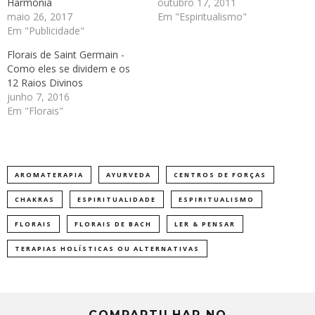
Harmonia
outubro 17, 2011
maio 26, 2017
Em "Espiritualismo"
Em "Publicidade"
Florais de Saint Germain -
Como eles se dividem e os
12 Raios Divinos
junho 7, 2016
Em "Florais"
AROMATERAPIA
AYURVEDA
CENTROS DE FORÇAS
CHAKRAS
ESPIRITUALIDADE
ESPIRITUALISMO
FLORAIS
FLORAIS DE BACH
LER & PENSAR
TERAPIAS HOLÍSTICAS OU ALTERNATIVAS
COMPARTILHAR NO