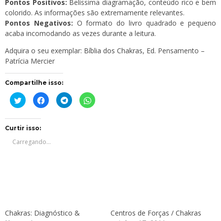
Pontos Positivos:
Belíssima diagramação, conteúdo rico e bem
colorido. As informações são extremamente relevantes.
Pontos Negativos:
O formato do livro quadrado e pequeno
acaba incomodando as vezes durante a leitura.
Adquira o seu exemplar:
Bíblia dos Chakras
, Ed. Pensamento –
Patrícia Mercier
Compartilhe isso:
Clique
Clique
Clique
Clique
para
para
para
para
compartilhar
compartilhar
compartilhar
compartilhar
no
no
no
no
Twitter(abre
Facebook(abre
Telegram(abre
WhatsApp(abre
em
em
em
em
Curtir isso:
nova
nova
nova
nova
janela)
janela)
janela)
janela)
Carregando...
Chakras: Diagnóstico &
Centros de Forças / Chakras