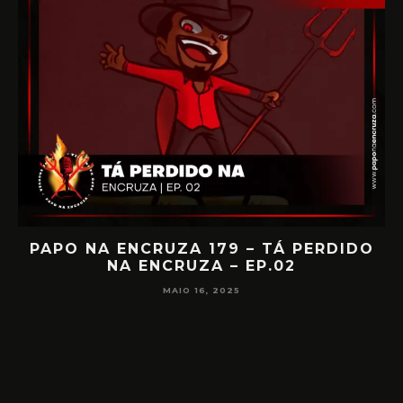
IA
PAPO NA ENCRUZA 179 – TÁ PERDIDO
NA ENCRUZA – EP.02
F
MAIO 16, 2025