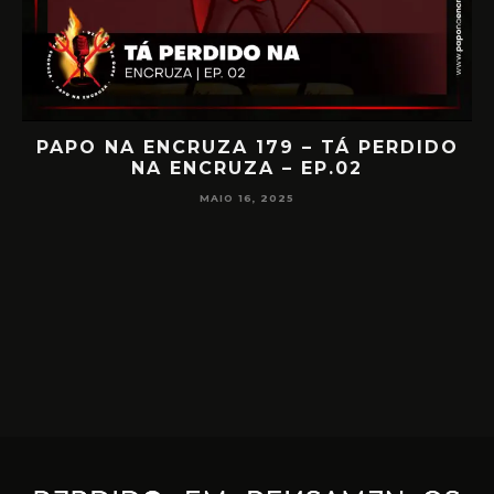
IA
PAPO NA ENCRUZA 179 – TÁ PERDIDO
NA ENCRUZA – EP.02
F
MAIO 16, 2025