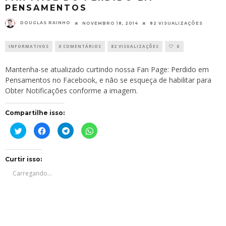
PENSAMENTOS
DOUGLAS RAINHO
NOVEMBRO 18, 2014
82 VISUALIZAÇÕES
INFORMATIVOS
0 COMENTÁRIOS
82 VISUALIZAÇÕES
0
Mantenha-se atualizado curtindo nossa Fan Page:
Perdido em
Pensamentos
no Facebook, e não se esqueça de habilitar para
Obter Notificações conforme a imagem.
Compartilhe isso:
Clique
Clique
Clique
Clique
para
para
para
para
compartilhar
compartilhar
compartilhar
compartilhar
no
no
no
no
Twitter(abre
Facebook(abre
Telegram(abre
WhatsApp(abre
em
em
em
em
Curtir isso:
nova
nova
nova
nova
janela)
janela)
janela)
janela)
Carregando...