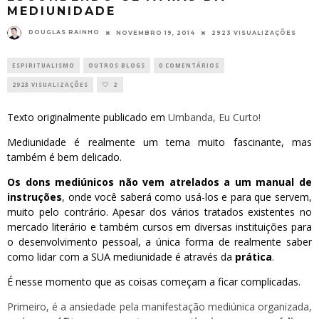
MEDIUNIDADE
DOUGLAS RAINHO
NOVEMBRO 19, 2014
2923 VISUALIZAÇÕES
ESPIRITUALISMO
OUTROS BLOGS
0 COMENTÁRIOS
2923 VISUALIZAÇÕES
2
Texto originalmente publicado em
Umbanda, Eu Curto!
Mediunidade é realmente um tema muito fascinante, mas
também é bem delicado.
Os dons mediúnicos não vem atrelados a um manual de
instruções
, onde você saberá como usá-los e para que servem,
muito pelo contrário. Apesar dos vários tratados existentes no
mercado literário e também cursos em diversas instituições para
o desenvolvimento pessoal, a única forma de realmente saber
como lidar com a SUA mediunidade é através da
prática
.
É nesse momento que as coisas começam a ficar complicadas.
Primeiro, é a ansiedade pela manifestação mediúnica organizada,