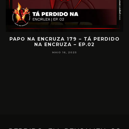
IA
PAPO NA ENCRUZA 179 – TÁ PERDIDO
NA ENCRUZA – EP.02
F
MAIO 16, 2025