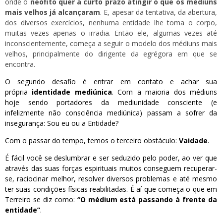
onde o
neófito quer a curto prazo atingir o que os médiuns
mais velhos já alcançaram
. E, apesar da tentativa, da abertura,
dos diversos exercícios, nenhuma entidade lhe toma o corpo,
muitas vezes apenas o irradia. Então ele, algumas vezes até
inconscientemente, começa a seguir o modelo dos médiuns mais
velhos, principalmente do dirigente da egrégora em que se
encontra.
O segundo desafio é entrar em contato e achar sua
própria
identidade mediúnica
. Com a maioria dos médiuns
hoje sendo portadores da mediunidade consciente (e
infelizmente não consciência mediúnica) passam a sofrer da
insegurança: Sou eu ou a Entidade?
Com o passar do tempo, temos o terceiro obstáculo:
Vaidade
.
É fácil você se deslumbrar e ser seduzido pelo poder, ao ver que
através das suas forças espirituais muitos conseguem recuperar-
se, raciocinar melhor, resolver diversos problemas e até mesmo
ter suas condições físicas reabilitadas. É aí que começa o que em
Terreiro se diz como:
“O médium está passando à frente da
entidade”
.