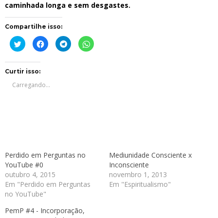
caminhada longa e sem desgastes.
Compartilhe isso:
Clique
Clique
Clique
Clique
para
para
para
para
compartilhar
compartilhar
compartilhar
compartilhar
no
no
no
no
Twitter(abre
Facebook(abre
Telegram(abre
WhatsApp(abre
em
em
em
em
Curtir isso:
nova
nova
nova
nova
janela)
janela)
janela)
janela)
Carregando...
Perdido em Perguntas no
Mediunidade Consciente x
YouTube #0
Inconsciente
outubro 4, 2015
novembro 1, 2013
Em "Perdido em Perguntas
Em "Espiritualismo"
no YouTube"
PemP #4 - Incorporação,