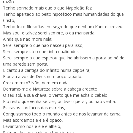
razão.
Tenho sonhado mais que o que Napoleão fez.
Tenho apertado ao peito hipotético mais humanidades do que
Cristo,
Tenho feito filosofias em segredo que nenhum Kant escreveu.
Mas sou, e talvez serei sempre, o da mansarda,
Ainda que não more nela;
Serei sempre o que não nasceu para isso;
Serei sempre só o que tinha qualidades;
Serei sempre o que esperou que lhe abrissem a porta ao pé de
uma parede sem porta,
E cantou a cantiga do Infinito numa capoeira,
E ouviu a voz de Deus num poço tapado.
Crer em mim? Não, nem em nada.
Derrame-me a Natureza sobre a cabeça ardente
O seu sol, a sua chava, o vento que me acha o cabelo,
E o resto que venha se vier, ou tiver que vir, ou não venha.
Escravos cardíacos das estrelas,
Conquistamos todo o mundo antes de nos levantar da cama;
Mas acordamos e ele é opaco,
Levantamo-nos e ele é alheio,
Saímos de casa e ele é a terra inteira,