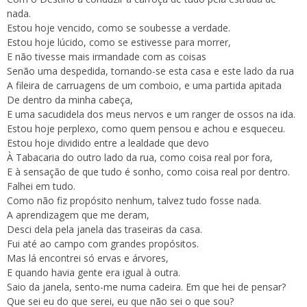
nada.
Estou hoje vencido, como se soubesse a verdade.
Estou hoje lúcido, como se estivesse para morrer,
E não tivesse mais irmandade com as coisas
Senão uma despedida, tornando-se esta casa e este lado da rua
A fileira de carruagens de um comboio, e uma partida apitada
De dentro da minha cabeça,
E uma sacudidela dos meus nervos e um ranger de ossos na ida.
Estou hoje perplexo, como quem pensou e achou e esqueceu.
Estou hoje dividido entre a lealdade que devo
À Tabacaria do outro lado da rua, como coisa real por fora,
E à sensação de que tudo é sonho, como coisa real por dentro.
Falhei em tudo.
Como não fiz propósito nenhum, talvez tudo fosse nada.
A aprendizagem que me deram,
Desci dela pela janela das traseiras da casa.
Fui até ao campo com grandes propósitos.
Mas lá encontrei só ervas e árvores,
E quando havia gente era igual à outra.
Saio da janela, sento-me numa cadeira. Em que hei de pensar?
Que sei eu do que serei, eu que não sei o que sou?