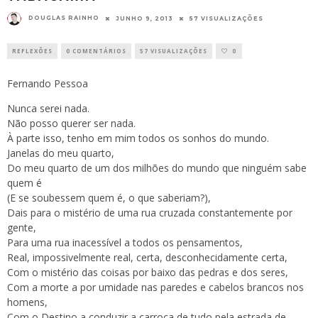
DOUGLAS RAINHO
JUNHO 9, 2013
57 VISUALIZAÇÕES
REFLEXÕES
0 COMENTÁRIOS
57 VISUALIZAÇÕES
0
Fernando Pessoa
Nunca serei nada.
Não posso querer ser nada.
À parte isso, tenho em mim todos os sonhos do mundo.
Janelas do meu quarto,
Do meu quarto de um dos milhões do mundo que ninguém sabe
quem é
(E se soubessem quem é, o que saberiam?),
Dais para o mistério de uma rua cruzada constantemente por
gente,
Para uma rua inacessível a todos os pensamentos,
Real, impossivelmente real, certa, desconhecidamente certa,
Com o mistério das coisas por baixo das pedras e dos seres,
Com a morte a por umidade nas paredes e cabelos brancos nos
homens,
Com o Destino a conduzir a carroça de tudo pela estrada de