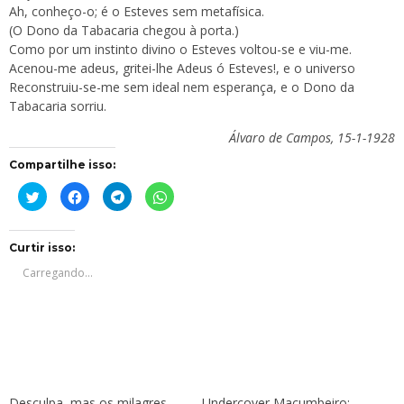
Ah, conheço-o; é o Esteves sem metafísica.
(O Dono da Tabacaria chegou à porta.)
Como por um instinto divino o Esteves voltou-se e viu-me.
Acenou-me adeus, gritei-lhe Adeus ó Esteves!, e o universo
Reconstruiu-se-me sem ideal nem esperança, e o Dono da
Tabacaria sorriu.
Álvaro de Campos, 15-1-1928
Compartilhe isso:
Clique
Clique
Clique
Clique
para
para
para
para
compartilhar
compartilhar
compartilhar
compartilhar
no
no
no
no
Twitter(abre
Facebook(abre
Telegram(abre
WhatsApp(abre
em
em
em
em
Curtir isso:
nova
nova
nova
nova
janela)
janela)
janela)
janela)
Carregando...
Desculpa, mas os milagres
Undercover Macumbeiro: