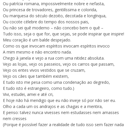
Ou patrícia romana, impossivelmente nobre e nefasta,
Ou princesa de trovadores, gentilíssima e colorida,
Ou marquesa do século dezoito, decotada e longínqua,
Ou cocote célebre do tempo dos nossos pais,
Ou não sei quê moderno – não concebo bem o quê –
Tudo isso, seja o que for, que sejas, se pode inspirar que inspire!
Meu coração é um balde despejado.
Como os que invocam espíritos invocam espíritos invoco
A mim mesmo e não encontro nada.
Chego à janela e vejo a rua com uma nitidez absoluta.
Vejo as lojas, vejo os passeios, vejo os carros que passam,
Vejo os entes vivos vestidos que se cruzam,
Vejo os cães que também existem,
E tudo isto me pesa como uma condenação ao degredo,
E tudo isto é estrangeiro, como tudo.)
Vivi, estudei, amei e até cri,
E hoje não há mendigo que eu não inveje só por não ser eu.
Olho a cada um os andrajos e as chagas e a mentira,
E penso: talvez nunca vivesses nem estudasses nem amasses
nem cresses
(Porque é possível fazer a realidade de tudo isso sem fazer nada