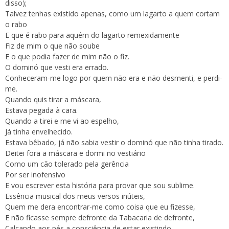
disso);
Talvez tenhas existido apenas, como um lagarto a quem cortam
o rabo
E que é rabo para aquém do lagarto remexidamente
Fiz de mim o que não soube
E o que podia fazer de mim não o fiz.
O dominó que vesti era errado.
Conheceram-me logo por quem não era e não desmenti, e perdi-
me.
Quando quis tirar a máscara,
Estava pegada à cara.
Quando a tirei e me vi ao espelho,
Já tinha envelhecido.
Estava bêbado, já não sabia vestir o dominó que não tinha tirado.
Deitei fora a máscara e dormi no vestiário
Como um cão tolerado pela gerência
Por ser inofensivo
E vou escrever esta história para provar que sou sublime.
Essência musical dos meus versos inúteis,
Quem me dera encontrar-me como coisa que eu fizesse,
E não ficasse sempre defronte da Tabacaria de defronte,
Calcando aos pés a consciência de estar existindo,