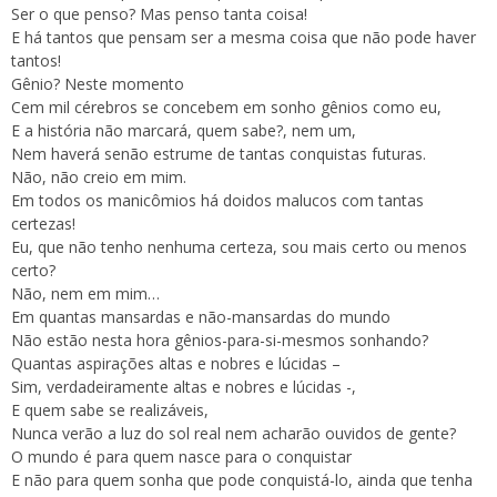
Ser o que penso? Mas penso tanta coisa!
E há tantos que pensam ser a mesma coisa que não pode haver
tantos!
Gênio? Neste momento
Cem mil cérebros se concebem em sonho gênios como eu,
E a história não marcará, quem sabe?, nem um,
Nem haverá senão estrume de tantas conquistas futuras.
Não, não creio em mim.
Em todos os manicômios há doidos malucos com tantas
certezas!
Eu, que não tenho nenhuma certeza, sou mais certo ou menos
certo?
Não, nem em mim…
Em quantas mansardas e não-mansardas do mundo
Não estão nesta hora gênios-para-si-mesmos sonhando?
Quantas aspirações altas e nobres e lúcidas –
Sim, verdadeiramente altas e nobres e lúcidas -,
E quem sabe se realizáveis,
Nunca verão a luz do sol real nem acharão ouvidos de gente?
O mundo é para quem nasce para o conquistar
E não para quem sonha que pode conquistá-lo, ainda que tenha