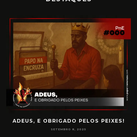
ADEUS, E OBRIGADO PELOS PEIXES!
P
SETEMBRO 8, 2025