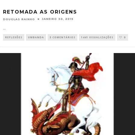
RETOMADA AS ORIGENS
JANEIRO 30, 2015
DOUGLAS RAINHO
...
REFLEXÕES
UMBANDA
3 COMENTÁRIOS
1441 VISUALIZAÇÕES
0