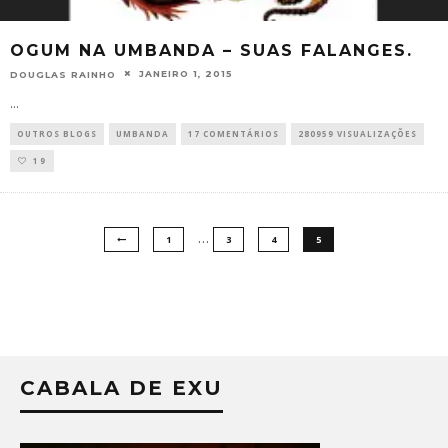
OGUM NA UMBANDA – SUAS FALANGES.
JANEIRO 1, 2015
DOUGLAS RAINHO
...
OUTROS BLOGS
UMBANDA
17 COMENTÁRIOS
280959 VISUALIZAÇÕES
19
…
1
3
4
5
CABALA DE EXU